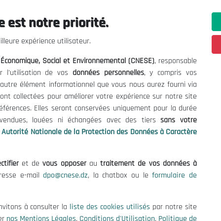
05:58:17
كم/سا
19
 est notre priorité.
lleure expérience utilisateur.
13:00
12:00
11:00
10:00
09:00
08:00
l Économique, Social et Environnemental (CNESE)
, responsable
r l'utilisation de vos
données personnelles
, y compris vos
t autre élément informationnel que vous nous aurez fourni via
31°
31°
30°
30°
29°
28°
ont collectées pour améliorer votre expérience sur notre site
références. Elles seront conservées uniquement pour la durée
s vendues, louées ni échangées avec des tiers
sans votre
Autorité Nationale de la Protection des Données à Caractère
ctifier
et de
vous opposer
au
traitement de vos données à
dresse e-mail
dpo@cnese.dz
, la chatbox ou le
formulaire de
الأحد 9 أوت
الإث
nvitons à consulter la
liste des cookies utilisés
par notre site
er
nos Mentions Légales
,
Conditions d'Utilisation
,
Politique de