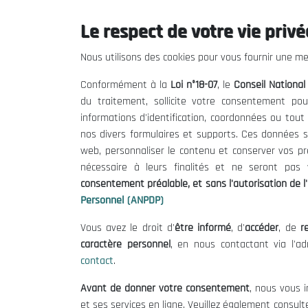
19:48:14
Le respect de votre vie privée
Nous utilisons des cookies pour vous fournir une mei
Conformément à la
Loi n°18-07
, le
Conseil Nationa
du traitement, sollicite votre consentement pou
informations d'identification, coordonnées ou tou
nos divers formulaires et supports. Ces données s
web, personnaliser le contenu et conserver vos p
nécessaire à leurs finalités et ne seront pa
consentement préalable, et sans l'autorisation de l'
Personnel (ANPDP)
Vous avez le droit d'
être informé
, d'
accéder
, de
re
caractère personnel
, en nous contactant via l'a
contact
.
نين 10 أوت
Avant de donner votre consentement
, nous vous i
et ses services en ligne. Veuillez également consult