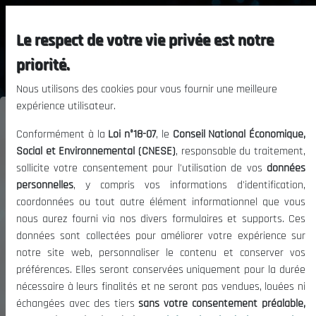
Le respect de votre vie privée est notre
priorité.
Nous utilisons des cookies pour vous fournir une meilleure
expérience utilisateur.
Conformément à la
Loi n°18-07
, le
Conseil National Économique,
Social et Environnemental (CNESE)
, responsable du traitement,
sollicite votre consentement pour l'utilisation de vos
données
personnelles
, y compris vos informations d'identification,
coordonnées ou tout autre élément informationnel que vous
Conseil National Economique, Social et Environnemental
nous aurez fourni via nos divers formulaires et supports. Ces
(CNESE)
données sont collectées pour améliorer votre expérience sur
notre site web, personnaliser le contenu et conserver vos
Se connecter à
préférences. Elles seront conservées uniquement pour la durée
Plateforme Collaborative du CNESE
nécessaire à leurs finalités et ne seront pas vendues, louées ni
échangées avec des tiers
sans votre consentement préalable,