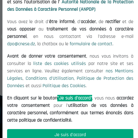
et sans l'autorisation de l'
Autorité Nationale de la Protection
des Données à Caractère Personnel (ANPDP)
Vous avez le droit d'
être informé
, d'
accéder
, de
rectifier
et de
vous opposer
au
traitement de vos données à caractère
personnel
, en nous contactant via l'adresse e-mail
dpo@cnese.dz
, la chatbox ou le
formulaire de contact
.
Avant de donner votre consentement
, nous vous invitons à
consulter la
liste des cookies utilisés
par notre site et ses
CONNEXION
services en ligne. Veuillez également consulter
nos Mentions
Légales
,
Conditions d'Utilisation
,
Politique de Protection des
Données
et aussi
Politique des Cookies
.
En cliquant sur le bouton
"Je suis d'accord"
, vous nous
accordez
votre consentement
pour l'
utilisation de vos données à
caractère personnel, conformément aux termes énoncés dans
cette politique de confidentialité.
Je suis d'accord