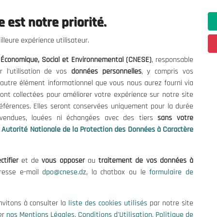
Economic and Social
 est notre priorité.
Councils and Similar
Institutions
lleure expérience utilisateur.
Plus de détails
l Économique, Social et Environnemental (CNESE)
, responsable
r l'utilisation de vos
données personnelles
, y compris vos
t autre élément informationnel que vous nous aurez fourni via
UCESA
ont collectées pour améliorer votre expérience sur notre site
références. Elles seront conservées uniquement pour la durée
s vendues, louées ni échangées avec des tiers
sans votre
Autorité Nationale de la Protection des Données à Caractère
ctifier
et de
vous opposer
au
traitement de vos données à
dresse e-mail
dpo@cnese.dz
, la chatbox ou le
formulaire de
 Informations
Contact US
enders and Consultations
(+213) 021 98 01 00|01|0
nvitons à consulter la
liste des cookies utilisés
par notre site
contact@cnese.dz
es
er
nos Mentions Légales
,
Conditions d'Utilisation
,
Politique de