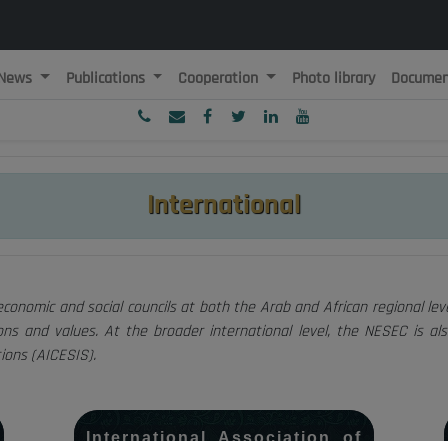
News
Publications
Cooperation
Photo library
Documen
ublique Algérienne Démocratique et Populaire
onseil National Economique, Social et Environnemental
International
onomic and social councils at both the Arab and African regional level
s and values. At the broader international level, the NESEC is al
tions (AICESIS).
International Association of