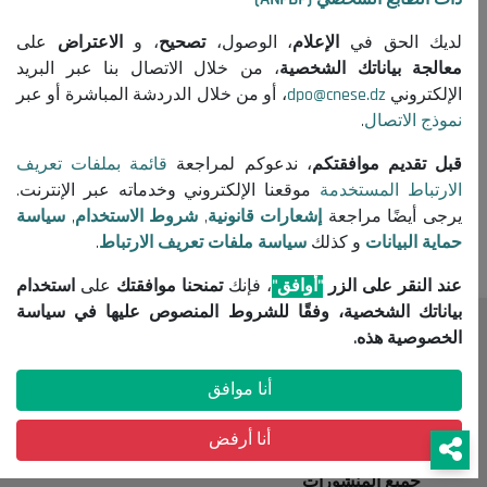
لديك الحق في
الإعلام
، الوصول،
تصحيح
، و
الاعتراض
على
معالجة بياناتك الشخصية
، من خلال الاتصال بنا عبر البريد
الإلكتروني
dpo@cnese.dz
، أو من خلال الدردشة المباشرة أو عبر
نموذج الاتصال
.
قبل تقديم موافقتكم
، ندعوكم لمراجعة
قائمة بملفات تعريف
وسوم :
تقرير المجلس
الارتباط المستخدمة
موقعنا الإلكتروني وخدماته عبر الإنترنت.
يرجى أيضًا مراجعة
إشعارات قانونية
,
شروط الاستخدام
,
سياسة
حماية البيانات
و كذلك
سياسة ملفات تعريف الارتباط
.
عند النقر على الزر
"أوافق"
، فإنك
تمنحنا موافقتك
على
استخدام
بياناتك الشخصية، وفقًا للشروط المنصوص عليها في سياسة
الخصوصية هذه.
المجلس
حول المجلس
أنا موافق
الرئيس
أنا أرفض
التنظيم
جميع المنشورات