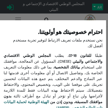
المجلس الوطني الاقتصادي الإجتماعي و
AR
البيئي
احترام خصوصيتك هو أولويتنا.
دليل 1997Nerges
نحن نستخدم ملفات تعريف الارتباط لتوفير تجربة مستخدم
أفضل لك.
طبقًا
للقانون
18-07
، يطلب
المجلس الوطني الاقتصادي
24/01/1997
|
تقرير المجلس
|
تاريخ النشر:
الوسمات:
والاجتماعي والبيئي (CNESE)
، المسؤول عن المعالجة، موافقتك
1515
عدد الزيارات:
على استخدام
بياناتك الشخصية
، بما في ذلك معلومات التعريف
الخاصة بك، وتفاصيل الاتصال أو أي معلومات أخرى قدمتها لنا
عبر النماذج والدعم المختلف. يتم جمع هذه البيانات لتحسين
تجربتك على موقعنا على الويب، وتخصيص المحتوى، والاحتفاظ
بتفضيلاتك. سيتم الاحتفاظ بهذه البيانات فقط للمدة اللازمة
لأغراضها ولن تباع أو تؤجر أو تبادل مع أطراف ثالثة
بدون
دليل 1997Nerges
موافقتك المسبقة، وبدون إذن من
الهيئة الوطنية لحماية البيانات
24/01/1997
Fr
ذات الطابع الشخصي (ANPDP)