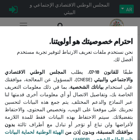
المجلس الوطني الاقتصادي الإجتماعي و
AR
البيئي
احترام خصوصيتك هو أولويتنا.
إدارات ومؤسسات الدولة
نحن نستخدم ملفات تعريف الارتباط لتوفير تجربة مستخدم
أفضل لك.
طبقًا
للقانون
18-07
، يطلب
المجلس الوطني الاقتصادي
10/03/2022
|
اجتماعي
تاريخ النشر:
الوسمات:
والاجتماعي والبيئي (CNESE)
، المسؤول عن المعالجة، موافقتك
المجلس الوطني الاقتصادي والاجتماعي والبيئي
علم البيئة
|
عدد الزيارات:
على استخدام
بياناتك الشخصية
، بما في ذلك معلومات التعريف
1169
الخاصة بك، وتفاصيل الاتصال أو أي معلومات أخرى قدمتها لنا
عبر النماذج والدعم المختلف. يتم جمع هذه البيانات لتحسين
تجربتك على موقعنا على الويب، وتخصيص المحتوى، والاحتفاظ
45
بتفضيلاتك. سيتم الاحتفاظ بهذه البيانات فقط للمدة اللازمة
لأغراضها ولن تباع أو تؤجر أو تبادل مع أطراف ثالثة
بدون
موافقتك المسبقة، وبدون إذن من
الهيئة الوطنية لحماية البيانات
ذات الطابع الشخصي (ANPDP)