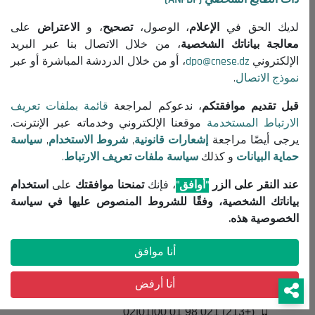
المجلس
لديك الحق في
الإعلام
، الوصول،
تصحيح
، و
الاعتراض
على
معالجة بياناتك الشخصية
، من خلال الاتصال بنا عبر البريد
حول المجلس
الإلكتروني
dpo@cnese.dz
، أو من خلال الدردشة المباشرة أو عبر
الرئيس
نموذج الاتصال
.
التنظيم
قبل تقديم موافقتكم
، ندعوكم لمراجعة
قائمة بملفات تعريف
جميع المنشورات
الارتباط المستخدمة
موقعنا الإلكتروني وخدماته عبر الإنترنت.
يرجى أيضًا مراجعة
إشعارات قانونية
,
شروط الاستخدام
,
سياسة
معلومات مفيدة
حماية البيانات
و كذلك
سياسة ملفات تعريف الارتباط
.
إعلانات مناقصات واستشارات
عند النقر على الزر
"أوافق"
، فإنك
تمنحنا موافقتك
على
استخدام
إشعارات قانونية
بياناتك الشخصية، وفقًا للشروط المنصوص عليها في سياسة
شروط الاستخدام
الخصوصية هذه.
سياسة حماية البيانات
أنا موافق
سياسة ملفات تعريف الارتباط
تواصل معنا
أنا أرفض
(+213) 021 98 01 00|01|02