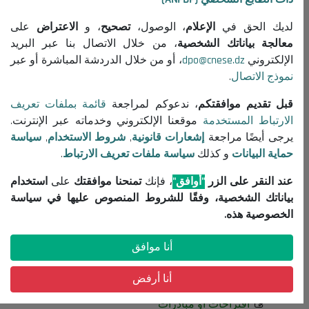
حول المجلس
لديك الحق في
الإعلام
، الوصول،
تصحيح
، و
الاعتراض
على
الرئيس
معالجة بياناتك الشخصية
، من خلال الاتصال بنا عبر البريد
التنظيم
الإلكتروني
dpo@cnese.dz
، أو من خلال الدردشة المباشرة أو عبر
نموذج الاتصال
.
جميع المنشورات
قبل تقديم موافقتكم
، ندعوكم لمراجعة
قائمة بملفات تعريف
معلومات مفيدة
الارتباط المستخدمة
موقعنا الإلكتروني وخدماته عبر الإنترنت.
إعلانات مناقصات واستشارات
يرجى أيضًا مراجعة
إشعارات قانونية
,
شروط الاستخدام
,
سياسة
حماية البيانات
و كذلك
سياسة ملفات تعريف الارتباط
.
إشعارات قانونية
شروط الاستخدام
عند النقر على الزر
"أوافق"
، فإنك
تمنحنا موافقتك
على
استخدام
سياسة حماية البيانات
بياناتك الشخصية، وفقًا للشروط المنصوص عليها في سياسة
سياسة ملفات تعريف الارتباط
الخصوصية هذه.
تواصل معنا
أنا موافق
(+213) 021 98 01 00|01|02
أنا أرفض
contact@cnese.dz
اقتراحات أو مبادرات