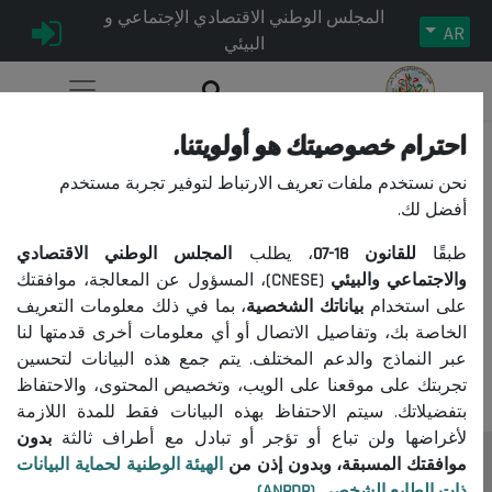
المجلس الوطني الاقتصادي الإجتماعي و
AR
البيئي
احترام خصوصيتك هو أولويتنا.
[1 article(s)]
2008-03-24
#
نحن نستخدم ملفات تعريف الارتباط لتوفير تجربة مستخدم
أفضل لك.
طبقًا
للقانون
18-07
، يطلب
المجلس الوطني الاقتصادي
#
مقال
تاريخ نشر
والاجتماعي والبيئي (CNESE)
، المسؤول عن المعالجة، موافقتك
على استخدام
بياناتك الشخصية
، بما في ذلك معلومات التعريف
1
حصيلة الأشغال حول ظاهرة الفقر في
24/03/2008
الخاصة بك، وتفاصيل الاتصال أو أي معلومات أخرى قدمتها لنا
الجزائر...
عبر النماذج والدعم المختلف. يتم جمع هذه البيانات لتحسين
تجربتك على موقعنا على الويب، وتخصيص المحتوى، والاحتفاظ
بتفضيلاتك. سيتم الاحتفاظ بهذه البيانات فقط للمدة اللازمة
لأغراضها ولن تباع أو تؤجر أو تبادل مع أطراف ثالثة
بدون
موافقتك المسبقة، وبدون إذن من
الهيئة الوطنية لحماية البيانات
المجلس
ذات الطابع الشخصي (ANPDP)