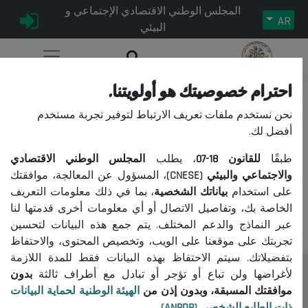
المجلس الوطني الاقتصادي الإجتماعي و
AR
البيئي
احترام خصوصيتك هو أولويتنا.
[1 article(s)]
2020-04-25
#
نحن نستخدم ملفات تعريف الارتباط لتوفير تجربة مستخدم
أفضل لك.
طبقًا
للقانون
18-07
، يطلب
المجلس الوطني الاقتصادي
#
مقال
تاريخ نشر
والاجتماعي والبيئي (CNESE)
، المسؤول عن المعالجة، موافقتك
على استخدام
بياناتك الشخصية
، بما في ذلك معلومات التعريف
1
ثورة البيانات في شمال إفريقيا...
25/04/2020
الخاصة بك، وتفاصيل الاتصال أو أي معلومات أخرى قدمتها لنا
عبر النماذج والدعم المختلف. يتم جمع هذه البيانات لتحسين
تجربتك على موقعنا على الويب، وتخصيص المحتوى، والاحتفاظ
بتفضيلاتك. سيتم الاحتفاظ بهذه البيانات فقط للمدة اللازمة
لأغراضها ولن تباع أو تؤجر أو تبادل مع أطراف ثالثة
بدون
المجلس
موافقتك المسبقة، وبدون إذن من
الهيئة الوطنية لحماية البيانات
ذات الطابع الشخصي (ANPDP)