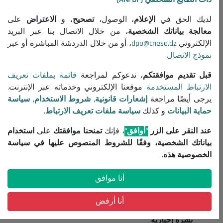
حول المجلس
الرئيس
لديك الحق في
الإعلام
، الوصول،
تصحيح
، و
الاعتراض
على
التنظيم
معالجة بياناتك الشخصية
، من خلال الاتصال بنا عبر البريد
الإلكتروني
dpo@cnese.dz
، أو من خلال الدردشة المباشرة أو عبر
جميع المنشورات
نموذج الاتصال
.
معلومات مفيدة
قبل تقديم موافقتكم
، ندعوكم لمراجعة
قائمة بملفات تعريف
إعلانات مناقصات واستشارات
الارتباط المستخدمة
موقعنا الإلكتروني وخدماته عبر الإنترنت.
يرجى أيضًا مراجعة
إشعارات قانونية
,
شروط الاستخدام
,
سياسة
إشعارات قانونية
حماية البيانات
و كذلك
سياسة ملفات تعريف الارتباط
.
شروط الاستخدام
سياسة حماية البيانات
عند النقر على الزر
"أوافق"
، فإنك
تمنحنا موافقتك
على
استخدام
سياسة ملفات تعريف الارتباط
بياناتك الشخصية، وفقًا للشروط المنصوص عليها في سياسة
الخصوصية هذه.
تواصل معنا
أنا موافق
(+213) 021 98 01 00|01|02
contact@cnese.dz
أنا أرفض
اقتراحات أو مبادرات
نشرة إخبارية