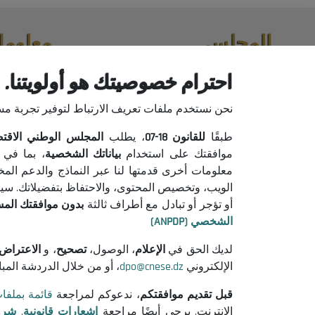
المجلس
معلوما
حول المجلس
إعلانات من
احترام خصوصيتك هو أولويتنا.
الرئيس
إشعارات قان
نحن نستخدم ملفات تعريف الارتباط لتوفير تجربة م
التنظيم
شروط الاست
جميع المنشورات
سياسة حماية
طبقًا
للقانون
18-07
، يطلب
المجلس الوطني الاقتصادي
سياسة ملفات
موافقتك على استخدام
بياناتك الشخصية
، بما في 
معلومات أخرى قدمتها لنا عبر النماذج والدعم الم
الويب، وتخصيص المحتوى، والاحتفاظ بتفضيلاتك. سيتم 
أو تؤجر أو تبادل مع أطراف ثالثة
بدون موافقتك الم
الشخصي (ANPDP)
لديك الحق في
الإعلام
، الوصول،
تصحيح
، و
الاعتراض
الإلكتروني
dpo@cnese.dz
، أو من خلال الدردشة المب
قبل تقديم موافقتكم
، ندعوكم لمراجعة
قائمة بملفا
الإنترنت. يرجى أيضًا مراجعة
إشعارات قانونية
,
شرو