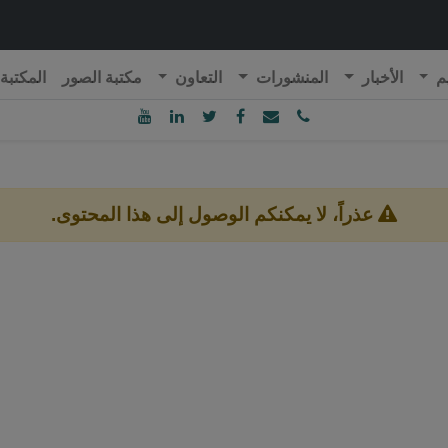
م
الأخبار
المنشورات
التعاون
مكتبة الصور
المكتبة
ublique Algérienne Démocratique et Populaire
onseil National Economique, Social et Environnemental
عذراً، لا يمكنكم الوصول إلى هذا المحتوى.