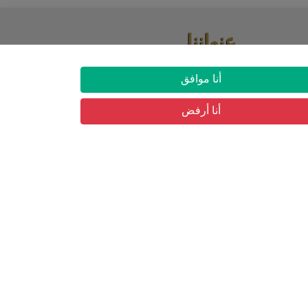
عنواننا
03 شارع حسان بن نعمان حي البساتين, بئر
أنا موافق
مراد رايس
أنا أرفض
ار
التسجيل