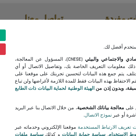
ت مفيدة
تواصل معنا
اقصات واستشارات
(+213) 021 98 01 00|01|02
contact@cnese.dz
ونية
اقتراحات أو مبادرات
ستخدم أفضل لك.
خدام
نشرة إخبارية
 البيانات
 والاجتماعي والبيئي (CNESE)
، المسؤول عن المعالجة،
سجلوا و كونوا على اطلاع بآخر أخب
 تعريف الارتباط
ذلك معلومات التعريف الخاصة بك، وتفاصيل الاتصال أو أي
المجلس
ختلف. يتم جمع هذه البيانات لتحسين تجربتك على موقعنا على
الاحتفاظ بهذه البيانات فقط للمدة اللازمة لأغراضها ولن تباع
سبقة، وبدون إذن من
الهيئة الوطنية لحماية البيانات ذات الطابع
تابعونا!
على
معالجة بياناتك الشخصية
، من خلال الاتصال بنا عبر البريد
اشرة أو عبر
نموذج الاتصال
.
© 2026 المجلس الوطني الاقتصادي والاجتماعي والبيئي
ت تعريف الارتباط المستخدمة
موقعنا الإلكتروني وخدماته عبر
ط الاستخدام
,
سياسة حماية البيانات
و كذلك
سياسة ملفات