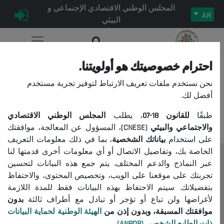
المجلس الوطني الاقتصادي الإجتماعي و
AR
البيئي
احترام خصوصيتك هو أولويتنا.
نحن نستخدم ملفات تعريف الارتباط لتوفير تجربة مستخدم
عذراً، لا يمكنكم الوصول إلى هذا
أفضل لك.
المحتوى.
طبقًا
للقانون
18-07
، يطلب
المجلس الوطني الاقتصادي
والاجتماعي والبيئي (CNESE)
، المسؤول عن المعالجة، موافقتك
على استخدام
بياناتك الشخصية
، بما في ذلك معلومات التعريف
الخاصة بك، وتفاصيل الاتصال أو أي معلومات أخرى قدمتها لنا
عبر النماذج والدعم المختلف. يتم جمع هذه البيانات لتحسين
المجلس
تجربتك على موقعنا على الويب، وتخصيص المحتوى، والاحتفاظ
حول المجلس
بتفضيلاتك. سيتم الاحتفاظ بهذه البيانات فقط للمدة اللازمة
الرئيس
لأغراضها ولن تباع أو تؤجر أو تبادل مع أطراف ثالثة
بدون
موافقتك المسبقة، وبدون إذن من
الهيئة الوطنية لحماية البيانات
التنظيم
ذات الطابع الشخصي (ANPDP)