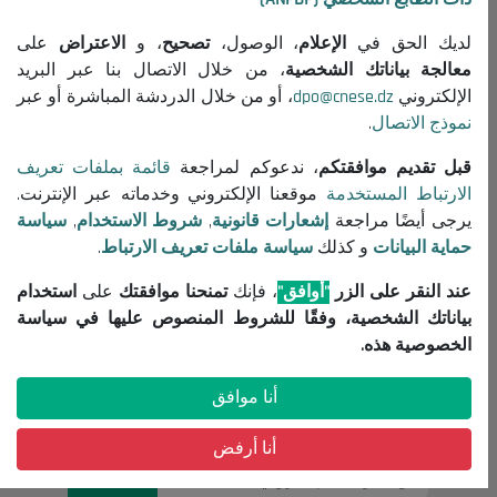
جميع المنشورات
لديك الحق في
الإعلام
، الوصول،
تصحيح
، و
الاعتراض
على
معلومات مفيدة
معالجة بياناتك الشخصية
، من خلال الاتصال بنا عبر البريد
الإلكتروني
dpo@cnese.dz
، أو من خلال الدردشة المباشرة أو عبر
إعلانات مناقصات واستشارات
نموذج الاتصال
.
إشعارات قانونية
شروط الاستخدام
قبل تقديم موافقتكم
، ندعوكم لمراجعة
قائمة بملفات تعريف
الارتباط المستخدمة
موقعنا الإلكتروني وخدماته عبر الإنترنت.
سياسة حماية البيانات
يرجى أيضًا مراجعة
إشعارات قانونية
,
شروط الاستخدام
,
سياسة
سياسة ملفات تعريف الارتباط
حماية البيانات
و كذلك
سياسة ملفات تعريف الارتباط
.
تواصل معنا
عند النقر على الزر
"أوافق"
، فإنك
تمنحنا موافقتك
على
استخدام
(+213) 021 98 01 00|01|02
بياناتك الشخصية، وفقًا للشروط المنصوص عليها في سياسة
contact@cnese.dz
الخصوصية هذه.
اقتراحات أو مبادرات
أنا موافق
نشرة إخبارية
سجلوا و كونوا على اطلاع بآخر أخبار المجلس
أنا أرفض
التسجيل