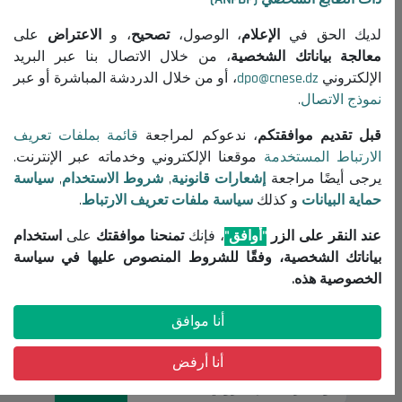
جميع المنشورات
لديك الحق في
الإعلام
، الوصول،
تصحيح
، و
الاعتراض
على
معلومات مفيدة
معالجة بياناتك الشخصية
، من خلال الاتصال بنا عبر البريد
الإلكتروني
dpo@cnese.dz
، أو من خلال الدردشة المباشرة أو عبر
إعلانات مناقصات واستشارات
نموذج الاتصال
.
إشعارات قانونية
شروط الاستخدام
قبل تقديم موافقتكم
، ندعوكم لمراجعة
قائمة بملفات تعريف
الارتباط المستخدمة
موقعنا الإلكتروني وخدماته عبر الإنترنت.
سياسة حماية البيانات
يرجى أيضًا مراجعة
إشعارات قانونية
,
شروط الاستخدام
,
سياسة
سياسة ملفات تعريف الارتباط
حماية البيانات
و كذلك
سياسة ملفات تعريف الارتباط
.
تواصل معنا
عند النقر على الزر
"أوافق"
، فإنك
تمنحنا موافقتك
على
استخدام
(+213) 021 98 01 00|01|02
بياناتك الشخصية، وفقًا للشروط المنصوص عليها في سياسة
contact@cnese.dz
الخصوصية هذه.
اقتراحات أو مبادرات
أنا موافق
نشرة إخبارية
سجلوا و كونوا على اطلاع بآخر أخبار المجلس
أنا أرفض
التسجيل