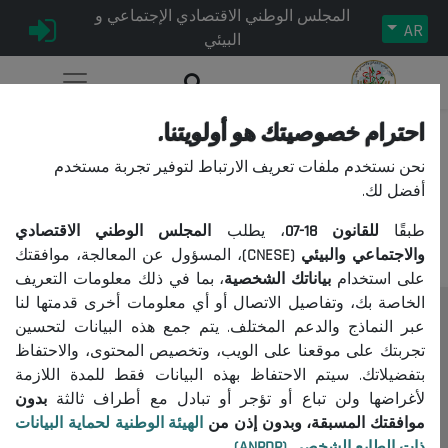
المجلس الوطني الاقتصادي الإجتماعي و
AR
البيئي
احترام خصوصيتك هو أولويتنا.
نحن نستخدم ملفات تعريف الارتباط لتوفير تجربة مستخدم
عذراً، لا يمكنكم الوصول إلى هذا
أفضل لك.
المحتوى.
طبقًا
للقانون
18-07
، يطلب
المجلس الوطني الاقتصادي
والاجتماعي والبيئي (CNESE)
، المسؤول عن المعالجة، موافقتك
على استخدام
بياناتك الشخصية
، بما في ذلك معلومات التعريف
الخاصة بك، وتفاصيل الاتصال أو أي معلومات أخرى قدمتها لنا
عبر النماذج والدعم المختلف. يتم جمع هذه البيانات لتحسين
المجلس
تجربتك على موقعنا على الويب، وتخصيص المحتوى، والاحتفاظ
حول المجلس
بتفضيلاتك. سيتم الاحتفاظ بهذه البيانات فقط للمدة اللازمة
الرئيس
لأغراضها ولن تباع أو تؤجر أو تبادل مع أطراف ثالثة
بدون
موافقتك المسبقة، وبدون إذن من
الهيئة الوطنية لحماية البيانات
التنظيم
ذات الطابع الشخصي (ANPDP)