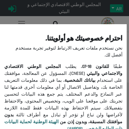
المجلس الوطني الاقتصادي الإجتماعي و
AR
البيئي
احترام خصوصيتك هو أولويتنا.
نحن نستخدم ملفات تعريف الارتباط لتوفير تجربة مستخدم
عذراً، لا يمكنكم الوصول إلى هذا
أفضل لك.
المحتوى.
طبقًا
للقانون
18-07
، يطلب
المجلس الوطني الاقتصادي
والاجتماعي والبيئي (CNESE)
، المسؤول عن المعالجة، موافقتك
على استخدام
بياناتك الشخصية
، بما في ذلك معلومات التعريف
الخاصة بك، وتفاصيل الاتصال أو أي معلومات أخرى قدمتها لنا
عبر النماذج والدعم المختلف. يتم جمع هذه البيانات لتحسين
المجلس
تجربتك على موقعنا على الويب، وتخصيص المحتوى، والاحتفاظ
حول المجلس
بتفضيلاتك. سيتم الاحتفاظ بهذه البيانات فقط للمدة اللازمة
الرئيس
لأغراضها ولن تباع أو تؤجر أو تبادل مع أطراف ثالثة
بدون
موافقتك المسبقة، وبدون إذن من
الهيئة الوطنية لحماية البيانات
التنظيم
ذات الطابع الشخصي (ANPDP)