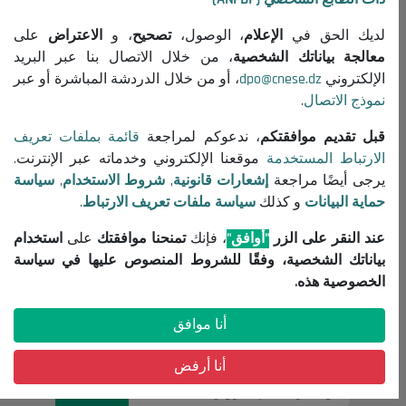
جميع المنشورات
لديك الحق في
الإعلام
، الوصول،
تصحيح
، و
الاعتراض
على
معلومات مفيدة
معالجة بياناتك الشخصية
، من خلال الاتصال بنا عبر البريد
الإلكتروني
dpo@cnese.dz
، أو من خلال الدردشة المباشرة أو عبر
إعلانات مناقصات واستشارات
نموذج الاتصال
.
إشعارات قانونية
شروط الاستخدام
قبل تقديم موافقتكم
، ندعوكم لمراجعة
قائمة بملفات تعريف
الارتباط المستخدمة
موقعنا الإلكتروني وخدماته عبر الإنترنت.
سياسة حماية البيانات
يرجى أيضًا مراجعة
إشعارات قانونية
,
شروط الاستخدام
,
سياسة
سياسة ملفات تعريف الارتباط
حماية البيانات
و كذلك
سياسة ملفات تعريف الارتباط
.
تواصل معنا
عند النقر على الزر
"أوافق"
، فإنك
تمنحنا موافقتك
على
استخدام
(+213) 021 98 01 00|01|02
بياناتك الشخصية، وفقًا للشروط المنصوص عليها في سياسة
contact@cnese.dz
الخصوصية هذه.
اقتراحات أو مبادرات
أنا موافق
نشرة إخبارية
سجلوا و كونوا على اطلاع بآخر أخبار المجلس
أنا أرفض
التسجيل