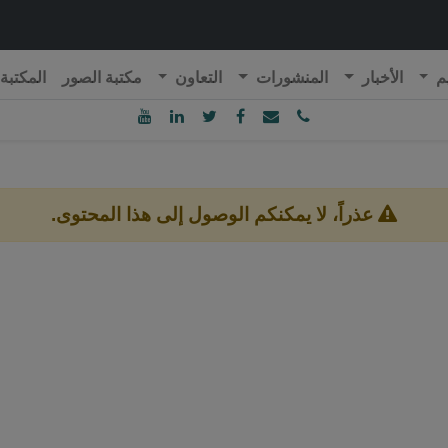
م
الأخبار
المنشورات
التعاون
مكتبة الصور
المكتبة
ublique Algérienne Démocratique et Populaire
onseil National Economique, Social et Environnemental
عذراً، لا يمكنكم الوصول إلى هذا المحتوى.