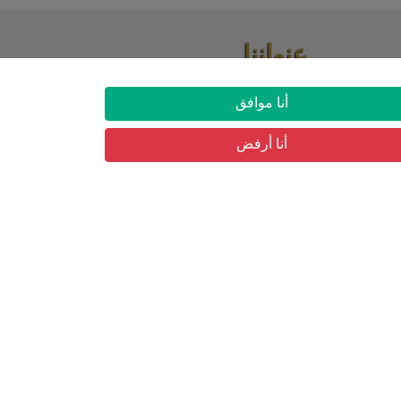
عنواننا
03 شارع حسان بن نعمان حي البساتين, بئر
أنا موافق
مراد رايس
أنا أرفض
ار
التسجيل