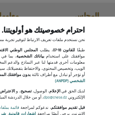
المجلس
معلوما
حول المجلس
إعلانات من
احترام خصوصيتك هو أولويتنا.
الرئيس
إشعارات قان
نحن نستخدم ملفات تعريف الارتباط لتوفير تجربة م
التنظيم
شروط الاست
جميع المنشورات
سياسة حماية
طبقًا
للقانون
18-07
، يطلب
المجلس الوطني الاقتصادي
سياسة ملفات
موافقتك على استخدام
بياناتك الشخصية
، بما في 
معلومات أخرى قدمتها لنا عبر النماذج والدعم الم
الويب، وتخصيص المحتوى، والاحتفاظ بتفضيلاتك. سيتم 
أو تؤجر أو تبادل مع أطراف ثالثة
بدون موافقتك الم
الشخصي (ANPDP)
لديك الحق في
الإعلام
، الوصول،
تصحيح
، و
الاعتراض
الإلكتروني
dpo@cnese.dz
، أو من خلال الدردشة المب
قبل تقديم موافقتكم
، ندعوكم لمراجعة
قائمة بملفا
الإنترنت. يرجى أيضًا مراجعة
إشعارات قانونية
,
شرو