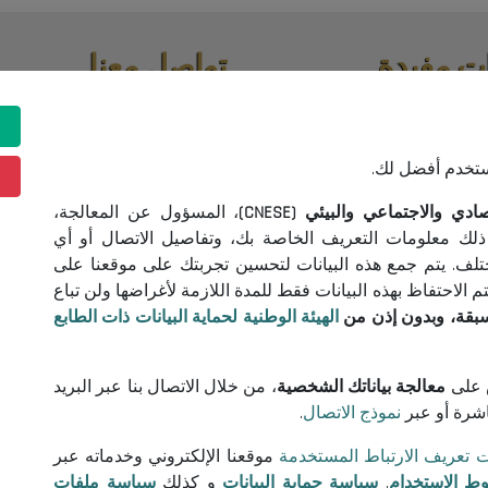
ت مفيدة
تواصل معنا
اقصات واستشارات
(+213) 021 98 01 00|01|02
contact@cnese.dz
ونية
اقتراحات أو مبادرات
ستخدم أفضل لك.
خدام
نشرة إخبارية
 البيانات
 والاجتماعي والبيئي (CNESE)
، المسؤول عن المعالجة،
سجلوا و كونوا على اطلاع بآخر أخب
 تعريف الارتباط
ذلك معلومات التعريف الخاصة بك، وتفاصيل الاتصال أو أي
المجلس
ختلف. يتم جمع هذه البيانات لتحسين تجربتك على موقعنا على
الاحتفاظ بهذه البيانات فقط للمدة اللازمة لأغراضها ولن تباع
سبقة، وبدون إذن من
الهيئة الوطنية لحماية البيانات ذات الطابع
تابعونا!
على
معالجة بياناتك الشخصية
، من خلال الاتصال بنا عبر البريد
اشرة أو عبر
نموذج الاتصال
.
© 2026 المجلس الوطني الاقتصادي والاجتماعي والبيئي
ت تعريف الارتباط المستخدمة
موقعنا الإلكتروني وخدماته عبر
ط الاستخدام
,
سياسة حماية البيانات
و كذلك
سياسة ملفات