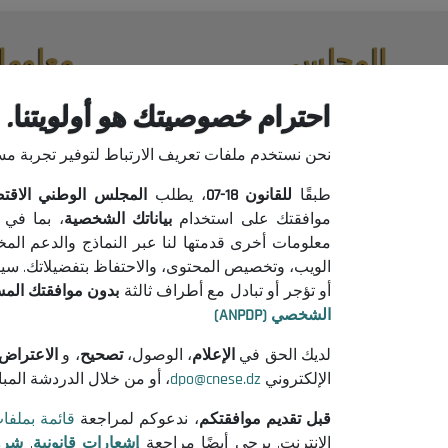
المجلس
معلوما
حول المجلس
إعلانات من
احترام خصوصيتك هو أولويتنا.
الرئيس
إشعارات قان
نحن نستخدم ملفات تعريف الارتباط لتوفير تجربة م
التنظيم
شروط الاست
جميع المنشورات
سياسة حماية
طبقًا
للقانون
18-07
، يطلب
المجلس الوطني الاقتصادي
سياسة ملفات
موافقتك على استخدام
بياناتك الشخصية
، بما في 
معلومات أخرى قدمتها لنا عبر النماذج والدعم الم
الويب، وتخصيص المحتوى، والاحتفاظ بتفضيلاتك. سيتم 
أو تؤجر أو تبادل مع أطراف ثالثة
بدون موافقتك الم
الشخصي (ANPDP)
لديك الحق في
الإعلام
، الوصول،
تصحيح
، و
الاعتراض
الإلكتروني
dpo@cnese.dz
، أو من خلال الدردشة المب
قبل تقديم موافقتكم
، ندعوكم لمراجعة
قائمة بملفا
الإنترنت. يرجى أيضًا مراجعة
إشعارات قانونية
,
شرو