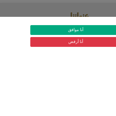
عنواننا
03 شارع حسان بن نعمان حي البساتين, بئر
أنا موافق
مراد رايس
أنا أرفض
ار
التسجيل