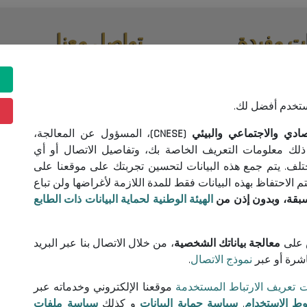
ت مفيدة
تواصل معنا
اقصات واستشارات
(+213) 021 98 01 00|01|02
contact@cnese.dz
ونية
اقتراحات أو مبادرات
ستخدم أفضل لك.
خدام
نشرة إخبارية
 البيانات
 والاجتماعي والبيئي (CNESE)
، المسؤول عن المعالجة،
سجلوا و كونوا على اطلاع بآخر أخب
 تعريف الارتباط
ذلك معلومات التعريف الخاصة بك، وتفاصيل الاتصال أو أي
المجلس
ختلف. يتم جمع هذه البيانات لتحسين تجربتك على موقعنا على
الاحتفاظ بهذه البيانات فقط للمدة اللازمة لأغراضها ولن تباع
سبقة، وبدون إذن من
الهيئة الوطنية لحماية البيانات ذات الطابع
تابعونا!
على
معالجة بياناتك الشخصية
، من خلال الاتصال بنا عبر البريد
اشرة أو عبر
نموذج الاتصال
.
© 2026 المجلس الوطني الاقتصادي والاجتماعي والبيئي
ت تعريف الارتباط المستخدمة
موقعنا الإلكتروني وخدماته عبر
ط الاستخدام
,
سياسة حماية البيانات
و كذلك
سياسة ملفات