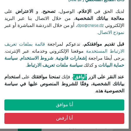
جميع المنشورات
لديك الحق في
الإعلام
، الوصول،
تصحيح
، و
الاعتراض
على
معلومات مفيدة
معالجة بياناتك الشخصية
، من خلال الاتصال بنا عبر البريد
الإلكتروني
dpo@cnese.dz
، أو من خلال الدردشة المباشرة أو عبر
إعلانات مناقصات واستشارات
نموذج الاتصال
.
إشعارات قانونية
شروط الاستخدام
قبل تقديم موافقتكم
، ندعوكم لمراجعة
قائمة بملفات تعريف
الارتباط المستخدمة
موقعنا الإلكتروني وخدماته عبر الإنترنت.
سياسة حماية البيانات
يرجى أيضًا مراجعة
إشعارات قانونية
,
شروط الاستخدام
,
سياسة
سياسة ملفات تعريف الارتباط
حماية البيانات
و كذلك
سياسة ملفات تعريف الارتباط
.
تواصل معنا
عند النقر على الزر
"أوافق"
، فإنك
تمنحنا موافقتك
على
استخدام
(+213) 021 98 01 00|01|02
بياناتك الشخصية، وفقًا للشروط المنصوص عليها في سياسة
contact@cnese.dz
الخصوصية هذه.
اقتراحات أو مبادرات
أنا موافق
نشرة إخبارية
سجلوا و كونوا على اطلاع بآخر أخبار المجلس
أنا أرفض
التسجيل