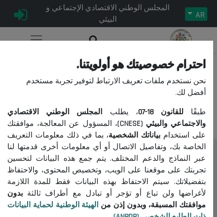
المجلس الوطني الاقتصادي الإجتماعي و
AR
البيئي
احترام خصوصيتك هو أولويتنا.
نحن نستخدم ملفات تعريف الارتباط لتوفير تجربة مستخدم
عذراً، لا يمكنكم الوصول إلى هذا
أفضل لك.
المحتوى.
طبقًا
للقانون
18-07
، يطلب
المجلس الوطني الاقتصادي
والاجتماعي والبيئي (CNESE)
، المسؤول عن المعالجة، موافقتك
على استخدام
بياناتك الشخصية
، بما في ذلك معلومات التعريف
الخاصة بك، وتفاصيل الاتصال أو أي معلومات أخرى قدمتها لنا
عبر النماذج والدعم المختلف. يتم جمع هذه البيانات لتحسين
المجلس
تجربتك على موقعنا على الويب، وتخصيص المحتوى، والاحتفاظ
حول المجلس
بتفضيلاتك. سيتم الاحتفاظ بهذه البيانات فقط للمدة اللازمة
الرئيس
لأغراضها ولن تباع أو تؤجر أو تبادل مع أطراف ثالثة
بدون
موافقتك المسبقة، وبدون إذن من
الهيئة الوطنية لحماية البيانات
التنظيم
ذات الطابع الشخصي (ANPDP)