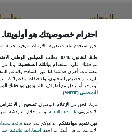
المجلس
معلوما
حول المجلس
إعلانات من
احترام خصوصيتك هو أولويتنا.
الرئيس
إشعارات قان
نحن نستخدم ملفات تعريف الارتباط لتوفير تجربة م
التنظيم
شروط الاست
جميع المنشورات
سياسة حماية
طبقًا
للقانون
18-07
، يطلب
المجلس الوطني الاقتصادي
سياسة ملفات
موافقتك على استخدام
بياناتك الشخصية
، بما في 
معلومات أخرى قدمتها لنا عبر النماذج والدعم الم
الويب، وتخصيص المحتوى، والاحتفاظ بتفضيلاتك. سيتم 
أو تؤجر أو تبادل مع أطراف ثالثة
بدون موافقتك الم
الشخصي (ANPDP)
لديك الحق في
الإعلام
، الوصول،
تصحيح
، و
الاعتراض
الإلكتروني
dpo@cnese.dz
، أو من خلال الدردشة المب
قبل تقديم موافقتكم
، ندعوكم لمراجعة
قائمة بملفا
الإنترنت. يرجى أيضًا مراجعة
إشعارات قانونية
,
شرو