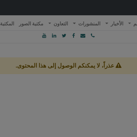
م
الأخبار
المنشورات
التعاون
مكتبة الصور
المكتبة
ublique Algérienne Démocratique et Populaire
onseil National Economique, Social et Environnemental
عذراً، لا يمكنكم الوصول إلى هذا المحتوى.