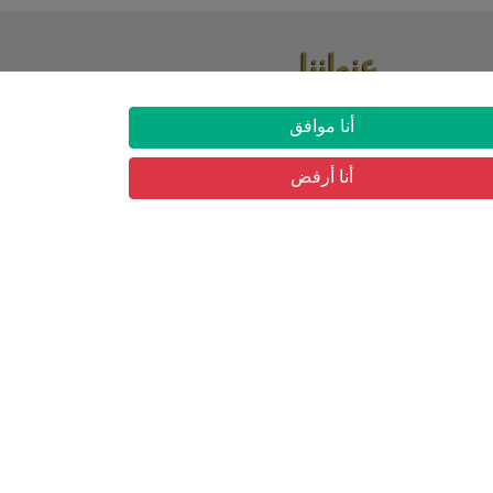
عنواننا
03 شارع حسان بن نعمان حي البساتين, بئر
أنا موافق
مراد رايس
أنا أرفض
ار
التسجيل