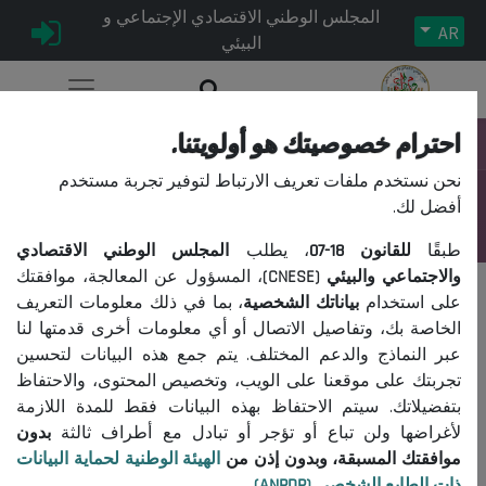
المجلس الوطني الاقتصادي الإجتماعي و
AR
البيئي
احترام خصوصيتك هو أولويتنا.
التنقل
نحن نستخدم ملفات تعريف الارتباط لتوفير تجربة مستخدم
تقارير الدورة الثالثة للجمعية العامة 2022
أفضل لك.
آخر تحديث:
26 أبريل, 2023
طبقًا
للقانون
18-07
، يطلب
المجلس الوطني الاقتصادي
والاجتماعي والبيئي (CNESE)
، المسؤول عن المعالجة، موافقتك
التعيين كمنتهي
على استخدام
بياناتك الشخصية
، بما في ذلك معلومات التعريف
الخاصة بك، وتفاصيل الاتصال أو أي معلومات أخرى قدمتها لنا
Réforme du système national de santé
عبر النماذج والدعم المختلف. يتم جمع هذه البيانات لتحسين
تجربتك على موقعنا على الويب، وتخصيص المحتوى، والاحتفاظ
بتفضيلاتك. سيتم الاحتفاظ بهذه البيانات فقط للمدة اللازمة
لأغراضها ولن تباع أو تؤجر أو تبادل مع أطراف ثالثة
بدون
موافقتك المسبقة، وبدون إذن من
الهيئة الوطنية لحماية البيانات
ذات الطابع الشخصي (ANPDP)