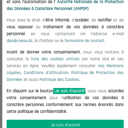
et sans l'autorisation de l'
Autorité Nationale de la Protection
Publications
des Données à Caractère Personnel (ANPDP)
Useful Informations
Vous avez le droit d'
être informé
, d'
accéder
, de
rectifier
et de
Calls for Tenders and Consultations
vous opposer
au
traitement de vos données à caractère
Legal Notices
personnel
, en nous contactant via l'adresse e-mail
dpo@cnese.dz
, la chatbox ou le
formulaire de contact
.
Terms of Use
Data Protection Policy
Avant de donner votre consentement
, nous vous invitons à
Cookie Policy
consulter la
liste des cookies utilisés
par notre site et ses
services en ligne. Veuillez également consulter
nos Mentions
Contact US
Légales
,
Conditions d'Utilisation
,
Politique de Protection des
Données
et aussi
Politique des Cookies
.
(+213) 021 98 01 00|01|02
contact@cnese.dz
En cliquant sur le bouton
"Je suis d'accord"
, vous nous
accordez
Suggestions or Initiatives?
votre consentement
pour l'
utilisation de vos données à
Newsletter
caractère personnel, conformément aux termes énoncés dans
Inscrivez-vous, soyez le premier à découvrir nos
cette politique de confidentialité.
dernières nouvelles.
Je suis d'accord