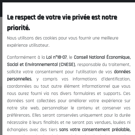
المجلس الوطني الاقتصادي الإجتماعي و
EN
البيئي
Le respect de votre vie privée est notre
priorité.
Nous utilisons des cookies pour vous fournir une meilleure
expérience utilisateur.
We apologize, but you cannot
Conformément à la
Loi n°18-07
, le
Conseil National Économique,
access this content.
Social et Environnemental (CNESE)
, responsable du traitement,
sollicite votre consentement pour l'utilisation de vos
données
personnelles
, y compris vos informations d'identification,
coordonnées ou tout autre élément informationnel que vous
nous aurez fourni via nos divers formulaires et supports. Ces
THE NESEC
données sont collectées pour améliorer votre expérience sur
notre site web, personnaliser le contenu et conserver vos
About
préférences. Elles seront conservées uniquement pour la durée
The President
nécessaire à leurs finalités et ne seront pas vendues, louées ni
Organisation
échangées avec des tiers
sans votre consentement préalable,