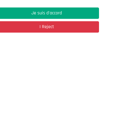
Je suis d'accord
Address
I Reject
03, Rue Hassane Ibn Naamane Les Vergers
2
Bir Mourad Rais
à découvrir
Register