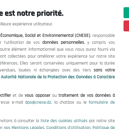
 est notre priorité.
 Informations
Contact US
lleure expérience utilisateur.
enders and Consultations
(+213) 021 98 01 00|01|0
l Économique, Social et Environnemental (CNESE)
, responsable
contact@cnese.dz
es
r l'utilisation de vos
données personnelles
, y compris vos
Suggestions or Initiatives?
se
t autre élément informationnel que vous nous aurez fourni via
Newsletter
tion Policy
ont collectées pour améliorer votre expérience sur notre site
Inscrivez-vous, soyez le premier 
cy
références. Elles seront conservées uniquement pour la durée
nos dernières nouvelles.
s vendues, louées ni échangées avec des tiers
sans votre
Autorité Nationale de la Protection des Données à Caractère
ctifier
et de
vous opposer
au
traitement de vos données à
Follow Us!
dresse e-mail
dpo@cnese.dz
, la chatbox ou le
formulaire de
© 2026 National Economic, Social and Environmental Council (NESC)
nvitons à consulter la
liste des cookies utilisés
par notre site
er
nos Mentions Légales
,
Conditions d'Utilisation
,
Politique de