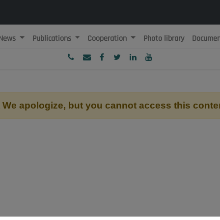
News
Publications
Cooperation
Photo library
Documen
ublique Algérienne Démocratique et Populaire
onseil National Economique, Social et Environnemental
We apologize, but you cannot access this conte