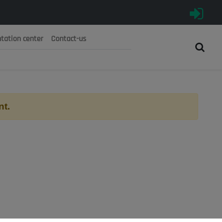
tation center
Contact-us
رية الجزائرية الديمقراطية الشعبية
 الوطني الاقتصادي والاجتماعي والبيئي
nt.