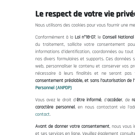
Le respect de votre vie privée
THE NESEC
Useful
Nous utilisons des cookies pour vous fournir une mei
About
Calls for T
Conformément à la
Loi n°18-07
, le
Conseil Nationa
The President
Legal Notic
du traitement, sollicite votre consentement pou
Organisation
Terms of U
informations d'identification, coordonnées ou tou
Publications
Data Protec
nos divers formulaires et supports. Ces données s
Cookie Poli
web, personnaliser le contenu et conserver vos p
nécessaire à leurs finalités et ne seront pa
consentement préalable, et sans l'autorisation de l'
Personnel (ANPDP)
Vous avez le droit d'
être informé
, d'
accéder
, de
re
caractère personnel
, en nous contactant via l'a
contact
.
Avant de donner votre consentement
, nous vous i
et ses services en ligne. Veuillez également consult