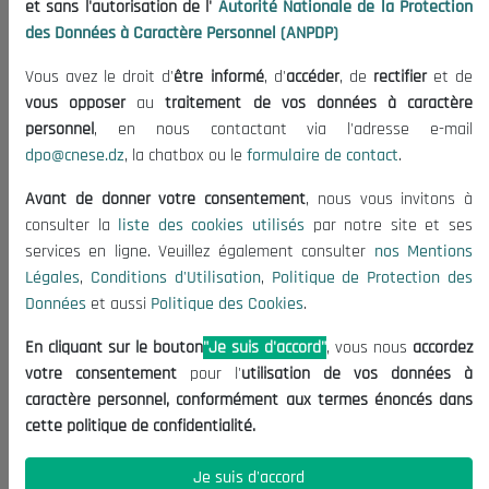
et sans l'autorisation de l'
Autorité Nationale de la Protection
Publications
des Données à Caractère Personnel (ANPDP)
Useful Informations
Vous avez le droit d'
être informé
, d'
accéder
, de
rectifier
et de
Calls for Tenders and Consultations
vous opposer
au
traitement de vos données à caractère
Legal Notices
personnel
, en nous contactant via l'adresse e-mail
dpo@cnese.dz
, la chatbox ou le
formulaire de contact
.
Terms of Use
Data Protection Policy
Avant de donner votre consentement
, nous vous invitons à
Cookie Policy
consulter la
liste des cookies utilisés
par notre site et ses
services en ligne. Veuillez également consulter
nos Mentions
Contact US
Légales
,
Conditions d'Utilisation
,
Politique de Protection des
Données
et aussi
Politique des Cookies
.
(+213) 021 98 01 00|01|02
contact@cnese.dz
En cliquant sur le bouton
"Je suis d'accord"
, vous nous
accordez
Suggestions or Initiatives?
votre consentement
pour l'
utilisation de vos données à
Newsletter
caractère personnel, conformément aux termes énoncés dans
Inscrivez-vous, soyez le premier à découvrir nos
cette politique de confidentialité.
dernières nouvelles.
Je suis d'accord