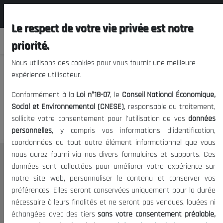
المجلس الوطني الاقتصادي الإجتماعي و
EN
البيئي
Le respect de votre vie privée est notre
priorité.
Nous utilisons des cookies pour vous fournir une meilleure
expérience utilisateur.
We apologize, but you cannot
Conformément à la
Loi n°18-07
, le
Conseil National Économique,
access this content.
Social et Environnemental (CNESE)
, responsable du traitement,
sollicite votre consentement pour l'utilisation de vos
données
personnelles
, y compris vos informations d'identification,
coordonnées ou tout autre élément informationnel que vous
nous aurez fourni via nos divers formulaires et supports. Ces
THE NESEC
données sont collectées pour améliorer votre expérience sur
notre site web, personnaliser le contenu et conserver vos
About
préférences. Elles seront conservées uniquement pour la durée
The President
nécessaire à leurs finalités et ne seront pas vendues, louées ni
Organisation
échangées avec des tiers
sans votre consentement préalable,