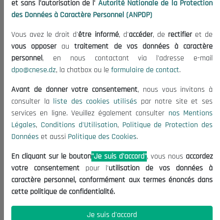
et sans l'autorisation de l'
Autorité Nationale de la Protection
Publications
des Données à Caractère Personnel (ANPDP)
Useful Informations
Vous avez le droit d'
être informé
, d'
accéder
, de
rectifier
et de
Calls for Tenders and Consultations
vous opposer
au
traitement de vos données à caractère
Legal Notices
personnel
, en nous contactant via l'adresse e-mail
dpo@cnese.dz
, la chatbox ou le
formulaire de contact
.
Terms of Use
Data Protection Policy
Avant de donner votre consentement
, nous vous invitons à
Cookie Policy
consulter la
liste des cookies utilisés
par notre site et ses
services en ligne. Veuillez également consulter
nos Mentions
Contact US
Légales
,
Conditions d'Utilisation
,
Politique de Protection des
Données
et aussi
Politique des Cookies
.
(+213) 021 98 01 00|01|02
contact@cnese.dz
En cliquant sur le bouton
"Je suis d'accord"
, vous nous
accordez
Suggestions or Initiatives?
votre consentement
pour l'
utilisation de vos données à
Newsletter
caractère personnel, conformément aux termes énoncés dans
Inscrivez-vous, soyez le premier à découvrir nos
cette politique de confidentialité.
dernières nouvelles.
Je suis d'accord