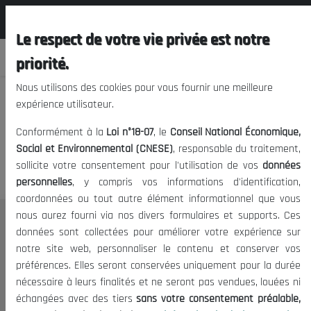
المجلس الوطني الاقتصادي الإجتماعي و
EN
البيئي
Le respect de votre vie privée est notre
priorité.
Nous utilisons des cookies pour vous fournir une meilleure
expérience utilisateur.
We apologize, but you cannot
Conformément à la
Loi n°18-07
, le
Conseil National Économique,
access this content.
Social et Environnemental (CNESE)
, responsable du traitement,
sollicite votre consentement pour l'utilisation de vos
données
personnelles
, y compris vos informations d'identification,
coordonnées ou tout autre élément informationnel que vous
nous aurez fourni via nos divers formulaires et supports. Ces
THE NESEC
données sont collectées pour améliorer votre expérience sur
notre site web, personnaliser le contenu et conserver vos
About
préférences. Elles seront conservées uniquement pour la durée
The President
nécessaire à leurs finalités et ne seront pas vendues, louées ni
Organisation
échangées avec des tiers
sans votre consentement préalable,