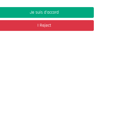
Je suis d'accord
Address
I Reject
03, Rue Hassane Ibn Naamane Les Vergers
2
Bir Mourad Rais
à découvrir
Register