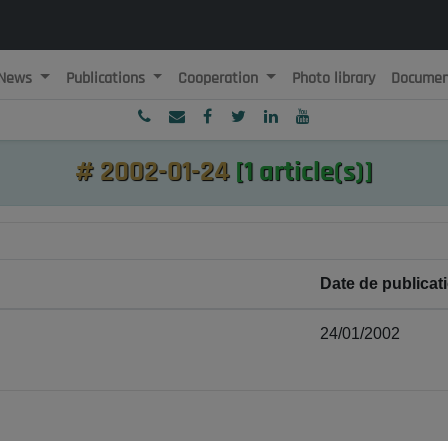
News
Publications
Cooperation
Photo library
Documen
ublique Algérienne Démocratique et Populaire
onseil National Economique, Social et Environnemental
#
2002-01-24
[1 article(s)]
Date de publicat
24/01/2002