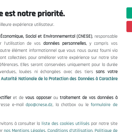
 est notre priorité.
 Informations
Contact US
lleure expérience utilisateur.
enders and Consultations
(+213) 021 98 01 00|01|0
l Économique, Social et Environnemental (CNESE)
, responsable
contact@cnese.dz
es
r l'utilisation de vos
données personnelles
, y compris vos
Suggestions or Initiatives?
se
t autre élément informationnel que vous nous aurez fourni via
Newsletter
tion Policy
ont collectées pour améliorer votre expérience sur notre site
Inscrivez-vous, soyez le premier 
cy
références. Elles seront conservées uniquement pour la durée
nos dernières nouvelles.
s vendues, louées ni échangées avec des tiers
sans votre
Autorité Nationale de la Protection des Données à Caractère
ctifier
et de
vous opposer
au
traitement de vos données à
Follow Us!
dresse e-mail
dpo@cnese.dz
, la chatbox ou le
formulaire de
© 2026 National Economic, Social and Environmental Council (NESC)
nvitons à consulter la
liste des cookies utilisés
par notre site
er
nos Mentions Légales
,
Conditions d'Utilisation
,
Politique de