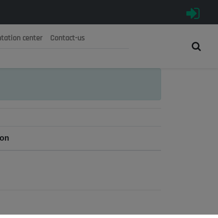
tation center
Contact-us
رية الجزائرية الديمقراطية الشعبية
 الوطني الاقتصادي والاجتماعي والبيئي
ion