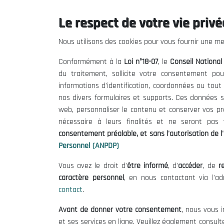
Le respect de votre vie privée
THE NESEC
Useful
Nous utilisons des cookies pour vous fournir une mei
About
Calls for T
Conformément à la
Loi n°18-07
, le
Conseil Nationa
The President
Legal Notic
du traitement, sollicite votre consentement pou
Organisation
Terms of U
informations d'identification, coordonnées ou tou
Publications
Data Protec
nos divers formulaires et supports. Ces données s
Cookie Poli
web, personnaliser le contenu et conserver vos p
nécessaire à leurs finalités et ne seront pa
consentement préalable, et sans l'autorisation de l'
Personnel (ANPDP)
Vous avez le droit d'
être informé
, d'
accéder
, de
re
caractère personnel
, en nous contactant via l'a
contact
.
Avant de donner votre consentement
, nous vous i
et ses services en ligne. Veuillez également consult