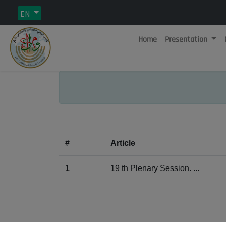
EN
Home
Presentation
Rép
C
#
Article
1
19 th Plenary Session. ...