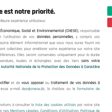
 est notre priorité.
 Informations
Contact US
lleure expérience utilisateur.
enders and Consultations
(+213) 021 98 01 00|01|0
l Économique, Social et Environnemental (CNESE)
, responsable
contact@cnese.dz
es
r l'utilisation de vos
données personnelles
, y compris vos
Suggestions or Initiatives?
se
t autre élément informationnel que vous nous aurez fourni via
Newsletter
tion Policy
ont collectées pour améliorer votre expérience sur notre site
Inscrivez-vous, soyez le premier 
cy
références. Elles seront conservées uniquement pour la durée
nos dernières nouvelles.
s vendues, louées ni échangées avec des tiers
sans votre
Autorité Nationale de la Protection des Données à Caractère
ctifier
et de
vous opposer
au
traitement de vos données à
Follow Us!
dresse e-mail
dpo@cnese.dz
, la chatbox ou le
formulaire de
© 2026 National Economic, Social and Environmental Council (NESC)
nvitons à consulter la
liste des cookies utilisés
par notre site
er
nos Mentions Légales
,
Conditions d'Utilisation
,
Politique de