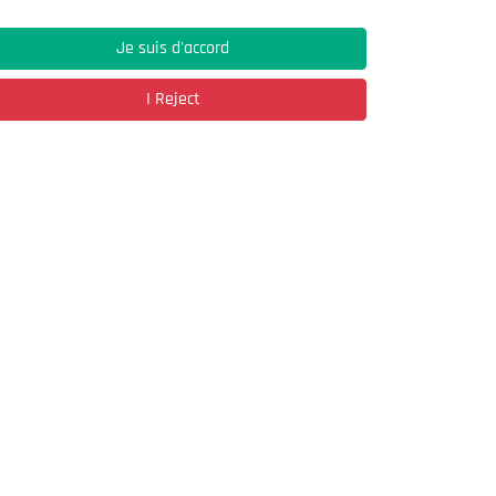
Je suis d'accord
Address
I Reject
03, Rue Hassane Ibn Naamane Les Vergers
2
Bir Mourad Rais
à découvrir
Register