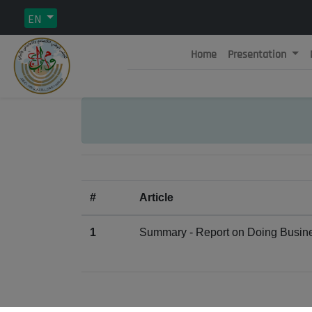
EN
Home
Presentation
Rép
C
#
Article
1
Summary - Report on Doing Busines