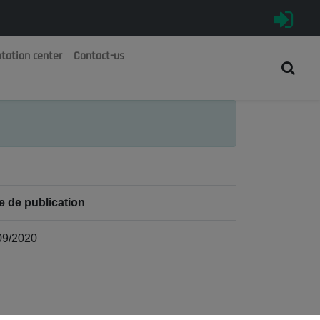
tation center
Contact-us
رية الجزائرية الديمقراطية الشعبية
 الوطني الاقتصادي والاجتماعي والبيئي
e de publication
09/2020