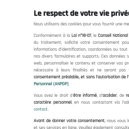
Le respect de votre vie privée
THE NESEC
Useful
Nous utilisons des cookies pour vous fournir une mei
About
Calls for T
Conformément à la
Loi n°18-07
, le
Conseil Nationa
The President
Legal Notic
du traitement, sollicite votre consentement pou
Organisation
Terms of U
informations d'identification, coordonnées ou tou
Publications
Data Protec
nos divers formulaires et supports. Ces données s
Cookie Poli
web, personnaliser le contenu et conserver vos p
nécessaire à leurs finalités et ne seront pa
consentement préalable, et sans l'autorisation de l'
Personnel (ANPDP)
Vous avez le droit d'
être informé
, d'
accéder
, de
re
caractère personnel
, en nous contactant via l'a
contact
.
Avant de donner votre consentement
, nous vous i
et ses services en ligne. Veuillez également consult