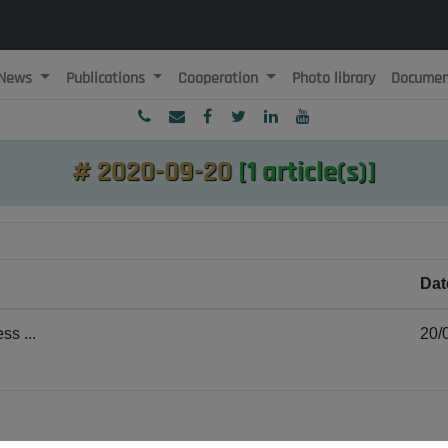
News
Publications
Cooperation
Photo library
Documen
ublique Algérienne Démocratique et Populaire
onseil National Economique, Social et Environnemental
#
2020-09-20
[1 article(s)]
Dat
s ...
20/