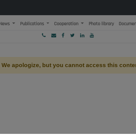
News
Publications
Cooperation
Photo library
Documen
ublique Algérienne Démocratique et Populaire
onseil National Economique, Social et Environnemental
We apologize, but you cannot access this conte