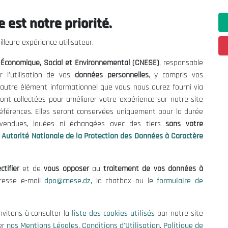
 est notre priorité.
 Informations
Contact US
lleure expérience utilisateur.
enders and Consultations
(+213) 021 98 01 00|01|0
l Économique, Social et Environnemental (CNESE)
, responsable
contact@cnese.dz
es
r l'utilisation de vos
données personnelles
, y compris vos
Suggestions or Initiatives?
se
t autre élément informationnel que vous nous aurez fourni via
Newsletter
tion Policy
ont collectées pour améliorer votre expérience sur notre site
Inscrivez-vous, soyez le premier 
cy
références. Elles seront conservées uniquement pour la durée
nos dernières nouvelles.
s vendues, louées ni échangées avec des tiers
sans votre
Autorité Nationale de la Protection des Données à Caractère
ctifier
et de
vous opposer
au
traitement de vos données à
Follow Us!
dresse e-mail
dpo@cnese.dz
, la chatbox ou le
formulaire de
© 2026 National Economic, Social and Environmental Council (NESC)
nvitons à consulter la
liste des cookies utilisés
par notre site
er
nos Mentions Légales
,
Conditions d'Utilisation
,
Politique de