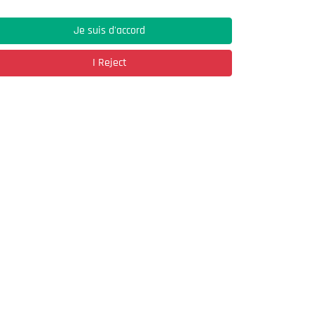
Je suis d'accord
Address
I Reject
03, Rue Hassane Ibn Naamane Les Vergers
2
Bir Mourad Rais
à découvrir
Register