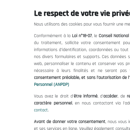
Le respect de votre vie privée
THE NESEC
Useful
Nous utilisons des cookies pour vous fournir une mei
About
Calls for T
Conformément à la
Loi n°18-07
, le
Conseil Nationa
The President
Legal Notic
du traitement, sollicite votre consentement pou
Organisation
Terms of U
informations d'identification, coordonnées ou tou
Publications
Data Protec
nos divers formulaires et supports. Ces données s
Cookie Poli
web, personnaliser le contenu et conserver vos p
nécessaire à leurs finalités et ne seront pa
consentement préalable, et sans l'autorisation de l'
Personnel (ANPDP)
Vous avez le droit d'
être informé
, d'
accéder
, de
re
caractère personnel
, en nous contactant via l'a
contact
.
Avant de donner votre consentement
, nous vous i
et ses services en ligne. Veuillez également consult