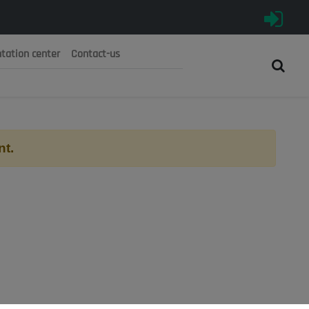
tation center
Contact-us
رية الجزائرية الديمقراطية الشعبية
 الوطني الاقتصادي والاجتماعي والبيئي
nt.