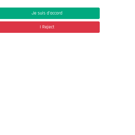
Je suis d'accord
Address
I Reject
03, Rue Hassane Ibn Naamane Les Vergers
2
Bir Mourad Rais
à découvrir
Register