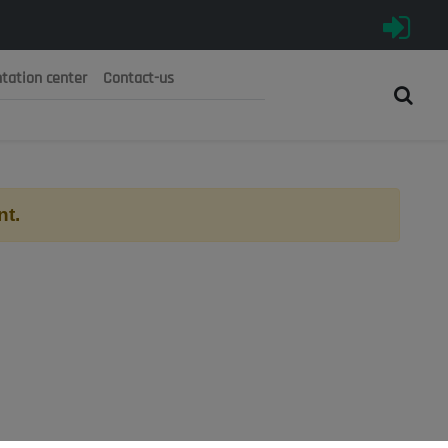
tation center
Contact-us
رية الجزائرية الديمقراطية الشعبية
 الوطني الاقتصادي والاجتماعي والبيئي
nt.