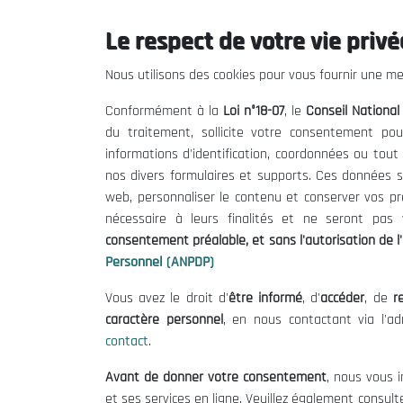
Le respect de votre vie privée
THE NESEC
Useful
Nous utilisons des cookies pour vous fournir une mei
About
Calls for T
Conformément à la
Loi n°18-07
, le
Conseil Nationa
The President
Legal Notic
du traitement, sollicite votre consentement pou
Organisation
Terms of U
informations d'identification, coordonnées ou tou
Publications
Data Protec
nos divers formulaires et supports. Ces données s
Cookie Poli
web, personnaliser le contenu et conserver vos p
nécessaire à leurs finalités et ne seront pa
consentement préalable, et sans l'autorisation de l'
Personnel (ANPDP)
Vous avez le droit d'
être informé
, d'
accéder
, de
re
caractère personnel
, en nous contactant via l'a
contact
.
Avant de donner votre consentement
, nous vous i
et ses services en ligne. Veuillez également consult