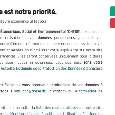
 est notre priorité.
 Informations
Contact US
lleure expérience utilisateur.
enders and Consultations
(+213) 021 98 01 00|01|0
l Économique, Social et Environnemental (CNESE)
, responsable
contact@cnese.dz
es
r l'utilisation de vos
données personnelles
, y compris vos
Suggestions or Initiatives?
se
t autre élément informationnel que vous nous aurez fourni via
Newsletter
tion Policy
ont collectées pour améliorer votre expérience sur notre site
Inscrivez-vous, soyez le premier 
cy
références. Elles seront conservées uniquement pour la durée
nos dernières nouvelles.
s vendues, louées ni échangées avec des tiers
sans votre
Autorité Nationale de la Protection des Données à Caractère
ctifier
et de
vous opposer
au
traitement de vos données à
Follow Us!
dresse e-mail
dpo@cnese.dz
, la chatbox ou le
formulaire de
© 2026 National Economic, Social and Environmental Council (NESC)
nvitons à consulter la
liste des cookies utilisés
par notre site
er
nos Mentions Légales
,
Conditions d'Utilisation
,
Politique de