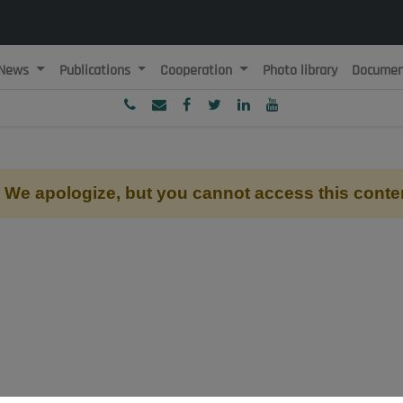
News
Publications
Cooperation
Photo library
Documen
ublique Algérienne Démocratique et Populaire
onseil National Economique, Social et Environnemental
We apologize, but you cannot access this conte