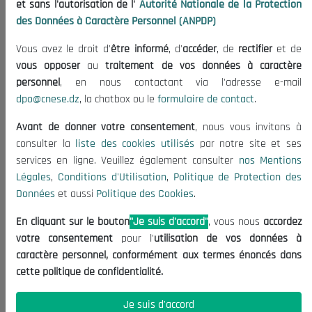
et sans l'autorisation de l'
Autorité Nationale de la Protection
Publications
des Données à Caractère Personnel (ANPDP)
Useful Informations
Vous avez le droit d'
être informé
, d'
accéder
, de
rectifier
et de
Calls for Tenders and Consultations
vous opposer
au
traitement de vos données à caractère
Legal Notices
personnel
, en nous contactant via l'adresse e-mail
dpo@cnese.dz
, la chatbox ou le
formulaire de contact
.
Terms of Use
Data Protection Policy
Avant de donner votre consentement
, nous vous invitons à
Cookie Policy
consulter la
liste des cookies utilisés
par notre site et ses
services en ligne. Veuillez également consulter
nos Mentions
Contact US
Légales
,
Conditions d'Utilisation
,
Politique de Protection des
Données
et aussi
Politique des Cookies
.
(+213) 021 98 01 00|01|02
contact@cnese.dz
En cliquant sur le bouton
"Je suis d'accord"
, vous nous
accordez
Suggestions or Initiatives?
votre consentement
pour l'
utilisation de vos données à
Newsletter
caractère personnel, conformément aux termes énoncés dans
Inscrivez-vous, soyez le premier à découvrir nos
cette politique de confidentialité.
dernières nouvelles.
Je suis d'accord