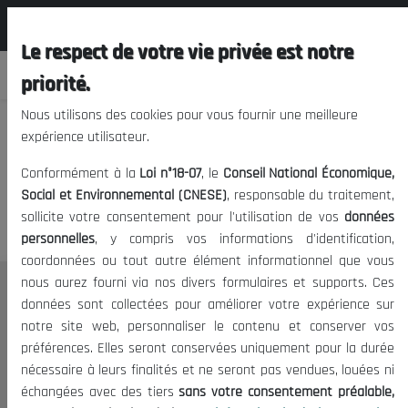
المجلس الوطني الاقتصادي الإجتماعي و
EN
البيئي
Le respect de votre vie privée est notre
priorité.
Nous utilisons des cookies pour vous fournir une meilleure
expérience utilisateur.
We apologize, but you cannot
Conformément à la
Loi n°18-07
, le
Conseil National Économique,
access this content.
Social et Environnemental (CNESE)
, responsable du traitement,
sollicite votre consentement pour l'utilisation de vos
données
personnelles
, y compris vos informations d'identification,
coordonnées ou tout autre élément informationnel que vous
nous aurez fourni via nos divers formulaires et supports. Ces
THE NESEC
données sont collectées pour améliorer votre expérience sur
notre site web, personnaliser le contenu et conserver vos
About
préférences. Elles seront conservées uniquement pour la durée
The President
nécessaire à leurs finalités et ne seront pas vendues, louées ni
Organisation
échangées avec des tiers
sans votre consentement préalable,