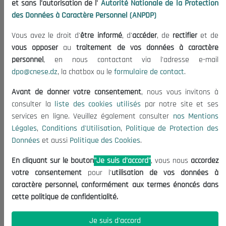
et sans l'autorisation de l'
Autorité Nationale de la Protection
Publications
des Données à Caractère Personnel (ANPDP)
Useful Informations
Vous avez le droit d'
être informé
, d'
accéder
, de
rectifier
et de
Calls for Tenders and Consultations
vous opposer
au
traitement de vos données à caractère
Legal Notices
personnel
, en nous contactant via l'adresse e-mail
dpo@cnese.dz
, la chatbox ou le
formulaire de contact
.
Terms of Use
Data Protection Policy
Avant de donner votre consentement
, nous vous invitons à
Cookie Policy
consulter la
liste des cookies utilisés
par notre site et ses
services en ligne. Veuillez également consulter
nos Mentions
Contact US
Légales
,
Conditions d'Utilisation
,
Politique de Protection des
Données
et aussi
Politique des Cookies
.
(+213) 021 98 01 00|01|02
contact@cnese.dz
En cliquant sur le bouton
"Je suis d'accord"
, vous nous
accordez
Suggestions or Initiatives?
votre consentement
pour l'
utilisation de vos données à
Newsletter
caractère personnel, conformément aux termes énoncés dans
Inscrivez-vous, soyez le premier à découvrir nos
cette politique de confidentialité.
dernières nouvelles.
Je suis d'accord