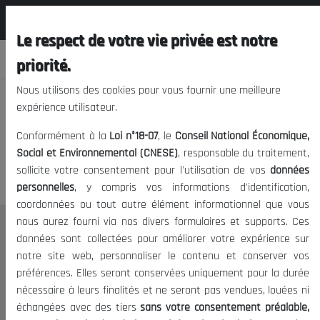
المجلس الوطني الاقتصادي الإجتماعي و
EN
البيئي
Le respect de votre vie privée est notre
priorité.
Nous utilisons des cookies pour vous fournir une meilleure
expérience utilisateur.
We apologize, but you cannot
Conformément à la
Loi n°18-07
, le
Conseil National Économique,
access this content.
Social et Environnemental (CNESE)
, responsable du traitement,
sollicite votre consentement pour l'utilisation de vos
données
personnelles
, y compris vos informations d'identification,
coordonnées ou tout autre élément informationnel que vous
nous aurez fourni via nos divers formulaires et supports. Ces
THE NESEC
données sont collectées pour améliorer votre expérience sur
notre site web, personnaliser le contenu et conserver vos
About
préférences. Elles seront conservées uniquement pour la durée
The President
nécessaire à leurs finalités et ne seront pas vendues, louées ni
Organisation
échangées avec des tiers
sans votre consentement préalable,