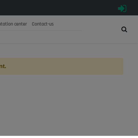
tation center
Contact-us
رية الجزائرية الديمقراطية الشعبية
 الوطني الاقتصادي والاجتماعي والبيئي
nt.