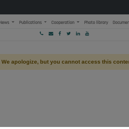
News
Publications
Cooperation
Photo library
Documen
ublique Algérienne Démocratique et Populaire
onseil National Economique, Social et Environnemental
We apologize, but you cannot access this conte