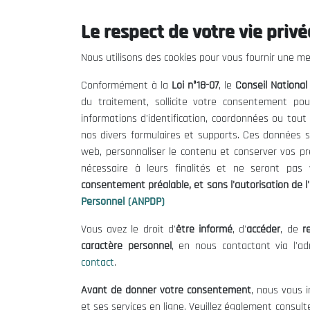
Le respect de votre vie privée
THE NESEC
Useful
Nous utilisons des cookies pour vous fournir une mei
About
Calls for T
Conformément à la
Loi n°18-07
, le
Conseil Nationa
The President
Legal Notic
du traitement, sollicite votre consentement pou
Organisation
Terms of U
informations d'identification, coordonnées ou tou
Publications
Data Protec
nos divers formulaires et supports. Ces données s
Cookie Poli
web, personnaliser le contenu et conserver vos p
nécessaire à leurs finalités et ne seront pa
consentement préalable, et sans l'autorisation de l'
Personnel (ANPDP)
Vous avez le droit d'
être informé
, d'
accéder
, de
re
caractère personnel
, en nous contactant via l'a
contact
.
Avant de donner votre consentement
, nous vous i
et ses services en ligne. Veuillez également consult