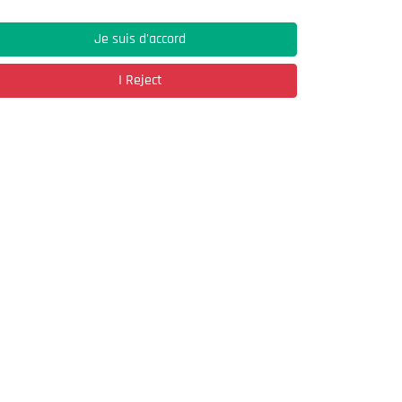
Je suis d'accord
Address
I Reject
03, Rue Hassane Ibn Naamane Les Vergers
2
Bir Mourad Rais
à découvrir
Register