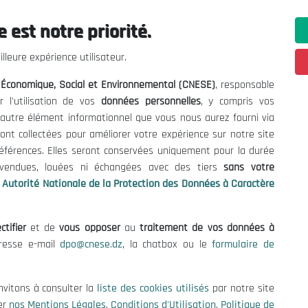
 est notre priorité.
 Informations
Contact US
lleure expérience utilisateur.
enders and Consultations
(+213) 021 98 01 00|01|0
l Économique, Social et Environnemental (CNESE)
, responsable
contact@cnese.dz
es
r l'utilisation de vos
données personnelles
, y compris vos
Suggestions or Initiatives?
se
t autre élément informationnel que vous nous aurez fourni via
Newsletter
tion Policy
ont collectées pour améliorer votre expérience sur notre site
Inscrivez-vous, soyez le premier 
cy
références. Elles seront conservées uniquement pour la durée
nos dernières nouvelles.
s vendues, louées ni échangées avec des tiers
sans votre
Autorité Nationale de la Protection des Données à Caractère
ctifier
et de
vous opposer
au
traitement de vos données à
Follow Us!
dresse e-mail
dpo@cnese.dz
, la chatbox ou le
formulaire de
© 2026 National Economic, Social and Environmental Council (NESC)
nvitons à consulter la
liste des cookies utilisés
par notre site
er
nos Mentions Légales
,
Conditions d'Utilisation
,
Politique de