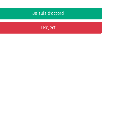
Je suis d'accord
Address
I Reject
03, Rue Hassane Ibn Naamane Les Vergers
2
Bir Mourad Rais
à découvrir
Register