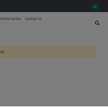
tation center
Contact-us
رية الجزائرية الديمقراطية الشعبية
 الوطني الاقتصادي والاجتماعي والبيئي
nt.