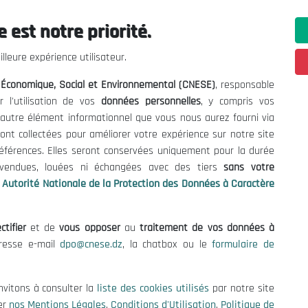
 est notre priorité.
 Informations
Contact US
lleure expérience utilisateur.
enders and Consultations
(+213) 021 98 01 00|01|0
l Économique, Social et Environnemental (CNESE)
, responsable
contact@cnese.dz
es
r l'utilisation de vos
données personnelles
, y compris vos
Suggestions or Initiatives?
se
t autre élément informationnel que vous nous aurez fourni via
Newsletter
tion Policy
ont collectées pour améliorer votre expérience sur notre site
Inscrivez-vous, soyez le premier 
cy
références. Elles seront conservées uniquement pour la durée
nos dernières nouvelles.
s vendues, louées ni échangées avec des tiers
sans votre
Autorité Nationale de la Protection des Données à Caractère
ctifier
et de
vous opposer
au
traitement de vos données à
Follow Us!
dresse e-mail
dpo@cnese.dz
, la chatbox ou le
formulaire de
© 2026 National Economic, Social and Environmental Council (NESC)
nvitons à consulter la
liste des cookies utilisés
par notre site
er
nos Mentions Légales
,
Conditions d'Utilisation
,
Politique de