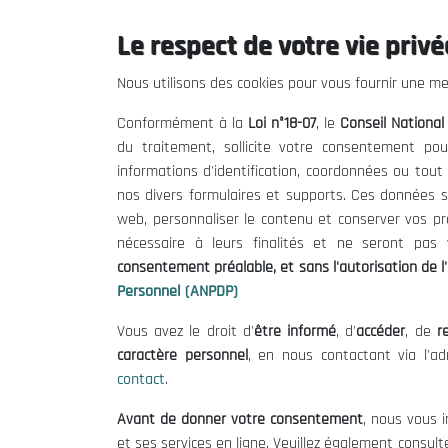
Le respect de votre vie privée
THE NESEC
Useful
Nous utilisons des cookies pour vous fournir une mei
About
Calls for T
Conformément à la
Loi n°18-07
, le
Conseil Nationa
The President
Legal Notic
du traitement, sollicite votre consentement pou
Organisation
Terms of U
informations d'identification, coordonnées ou tou
Publications
Data Protec
nos divers formulaires et supports. Ces données s
Cookie Poli
web, personnaliser le contenu et conserver vos p
nécessaire à leurs finalités et ne seront pa
consentement préalable, et sans l'autorisation de l'
Personnel (ANPDP)
Vous avez le droit d'
être informé
, d'
accéder
, de
re
caractère personnel
, en nous contactant via l'a
contact
.
Avant de donner votre consentement
, nous vous i
et ses services en ligne. Veuillez également consult