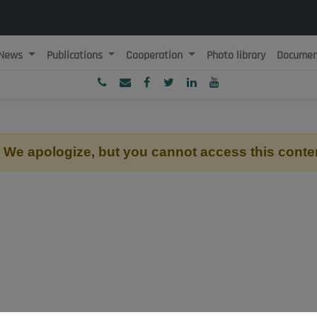
News
Publications
Cooperation
Photo library
Documen
ublique Algérienne Démocratique et Populaire
onseil National Economique, Social et Environnemental
We apologize, but you cannot access this conte