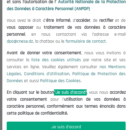
et sans l'autorisation de l'
Autorité Nationale de la Protection
Publications
des Données à Caractère Personnel (ANPDP)
Useful Informations
Vous avez le droit d'
être informé
, d'
accéder
, de
rectifier
et de
Calls for Tenders and Consultations
vous opposer
au
traitement de vos données à caractère
Legal Notices
personnel
, en nous contactant via l'adresse e-mail
dpo@cnese.dz
, la chatbox ou le
formulaire de contact
.
Terms of Use
Data Protection Policy
Avant de donner votre consentement
, nous vous invitons à
Cookie Policy
consulter la
liste des cookies utilisés
par notre site et ses
services en ligne. Veuillez également consulter
nos Mentions
Contact US
Légales
,
Conditions d'Utilisation
,
Politique de Protection des
Données
et aussi
Politique des Cookies
.
(+213) 021 98 01 00|01|02
contact@cnese.dz
En cliquant sur le bouton
"Je suis d'accord"
, vous nous
accordez
Suggestions or Initiatives?
votre consentement
pour l'
utilisation de vos données à
Newsletter
caractère personnel, conformément aux termes énoncés dans
Inscrivez-vous, soyez le premier à découvrir nos
cette politique de confidentialité.
dernières nouvelles.
Je suis d'accord