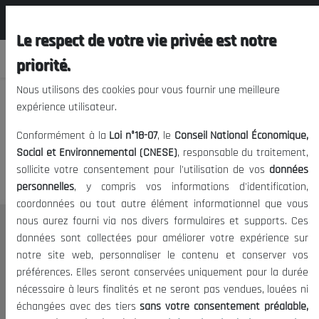
المجلس الوطني الاقتصادي الإجتماعي و
EN
البيئي
Le respect de votre vie privée est notre
priorité.
Nous utilisons des cookies pour vous fournir une meilleure
expérience utilisateur.
We apologize, but you cannot
Conformément à la
Loi n°18-07
, le
Conseil National Économique,
access this content.
Social et Environnemental (CNESE)
, responsable du traitement,
sollicite votre consentement pour l'utilisation de vos
données
personnelles
, y compris vos informations d'identification,
coordonnées ou tout autre élément informationnel que vous
nous aurez fourni via nos divers formulaires et supports. Ces
THE NESEC
données sont collectées pour améliorer votre expérience sur
notre site web, personnaliser le contenu et conserver vos
About
préférences. Elles seront conservées uniquement pour la durée
The President
nécessaire à leurs finalités et ne seront pas vendues, louées ni
Organisation
échangées avec des tiers
sans votre consentement préalable,