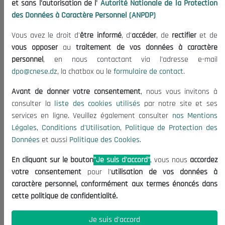
et sans l'autorisation de l'
Autorité Nationale de la Protection
Publications
des Données à Caractère Personnel (ANPDP)
Useful Informations
Vous avez le droit d'
être informé
, d'
accéder
, de
rectifier
et de
Calls for Tenders and Consultations
vous opposer
au
traitement de vos données à caractère
Legal Notices
personnel
, en nous contactant via l'adresse e-mail
dpo@cnese.dz
, la chatbox ou le
formulaire de contact
.
Terms of Use
Data Protection Policy
Avant de donner votre consentement
, nous vous invitons à
Cookie Policy
consulter la
liste des cookies utilisés
par notre site et ses
services en ligne. Veuillez également consulter
nos Mentions
Contact US
Légales
,
Conditions d'Utilisation
,
Politique de Protection des
Données
et aussi
Politique des Cookies
.
(+213) 021 98 01 00|01|02
contact@cnese.dz
En cliquant sur le bouton
"Je suis d'accord"
, vous nous
accordez
Suggestions or Initiatives?
votre consentement
pour l'
utilisation de vos données à
Newsletter
caractère personnel, conformément aux termes énoncés dans
Inscrivez-vous, soyez le premier à découvrir nos
cette politique de confidentialité.
dernières nouvelles.
Je suis d'accord