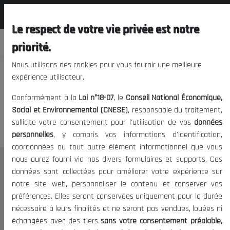
المجلس الوطني الاقتصادي الإجتماعي و
EN
البيئي
Le respect de votre vie privée est notre
priorité.
Nous utilisons des cookies pour vous fournir une meilleure
expérience utilisateur.
We apologize, but you cannot
Conformément à la
Loi n°18-07
, le
Conseil National Économique,
access this content.
Social et Environnemental (CNESE)
, responsable du traitement,
sollicite votre consentement pour l'utilisation de vos
données
personnelles
, y compris vos informations d'identification,
coordonnées ou tout autre élément informationnel que vous
nous aurez fourni via nos divers formulaires et supports. Ces
THE NESEC
données sont collectées pour améliorer votre expérience sur
notre site web, personnaliser le contenu et conserver vos
About
préférences. Elles seront conservées uniquement pour la durée
The President
nécessaire à leurs finalités et ne seront pas vendues, louées ni
Organisation
échangées avec des tiers
sans votre consentement préalable,