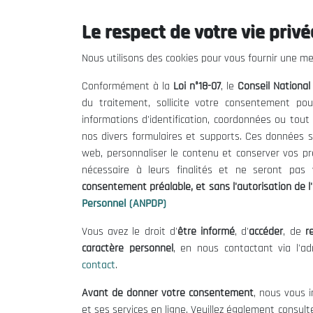
3
12 th Plenary Session. ...
Le respect de votre vie privée
Nous utilisons des cookies pour vous fournir une mei
Conformément à la
Loi n°18-07
, le
Conseil Nationa
THE NESEC
Useful
du traitement, sollicite votre consentement pou
About
Calls for T
informations d'identification, coordonnées ou tou
nos divers formulaires et supports. Ces données s
The President
Legal Notic
web, personnaliser le contenu et conserver vos p
Organisation
Terms of U
nécessaire à leurs finalités et ne seront pa
Publications
Data Protec
consentement préalable, et sans l'autorisation de l'
Cookie Poli
Personnel (ANPDP)
Vous avez le droit d'
être informé
, d'
accéder
, de
re
caractère personnel
, en nous contactant via l'a
contact
.
Avant de donner votre consentement
, nous vous i
et ses services en ligne. Veuillez également consult