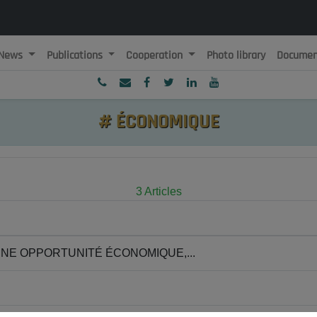
News
Publications
Cooperation
Photo library
Documen
ublique Algérienne Démocratique et Populaire
onseil National Economique, Social et Environnemental
#
ÉCONOMIQUE
3 Articles
UNE OPPORTUNITÉ ÉCONOMIQUE,...