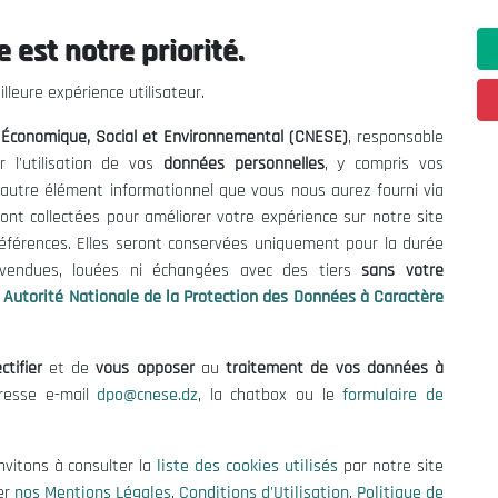
 est notre priorité.
lleure expérience utilisateur.
l Économique, Social et Environnemental (CNESE)
, responsable
 Informations
Contact US
r l'utilisation de vos
données personnelles
, y compris vos
enders and Consultations
t autre élément informationnel que vous nous aurez fourni via
(+213) 021 98 01 00|01|0
contact@cnese.dz
ont collectées pour améliorer votre expérience sur notre site
es
références. Elles seront conservées uniquement pour la durée
Suggestions or Initiatives?
se
s vendues, louées ni échangées avec des tiers
sans votre
Newsletter
tion Policy
Autorité Nationale de la Protection des Données à Caractère
Inscrivez-vous, soyez le premier 
cy
nos dernières nouvelles.
ctifier
et de
vous opposer
au
traitement de vos données à
dresse e-mail
dpo@cnese.dz
, la chatbox ou le
formulaire de
Follow Us!
nvitons à consulter la
liste des cookies utilisés
par notre site
er
nos Mentions Légales
,
Conditions d'Utilisation
,
Politique de