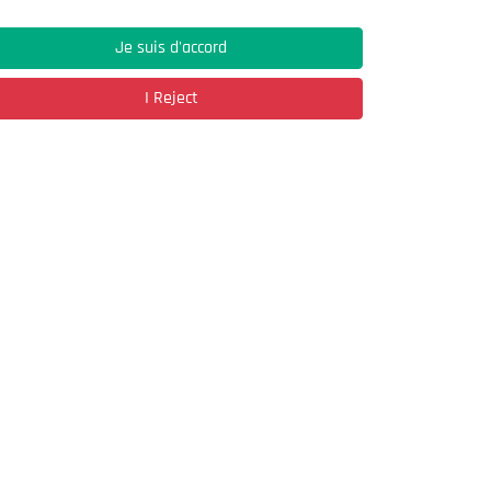
01/11/1998
Je suis d'accord
I Reject
Address
03, Rue Hassane Ibn Naamane Les Vergers
2
Bir Mourad Rais
à découvrir
Register