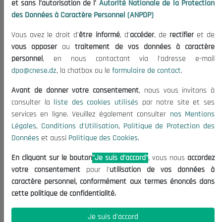
et sans l'autorisation de l'
Autorité Nationale de la Protection
The President
des Données à Caractère Personnel (ANPDP)
Organisation
Publications
Vous avez le droit d'
être informé
, d'
accéder
, de
rectifier
et de
vous opposer
au
traitement de vos données à caractère
Useful Informations
personnel
, en nous contactant via l'adresse e-mail
dpo@cnese.dz
, la chatbox ou le
formulaire de contact
.
Calls for Tenders and Consultations
Legal Notices
Avant de donner votre consentement
, nous vous invitons à
Terms of Use
consulter la
liste des cookies utilisés
par notre site et ses
services en ligne. Veuillez également consulter
nos Mentions
Data Protection Policy
Légales
,
Conditions d'Utilisation
,
Politique de Protection des
Cookie Policy
Données
et aussi
Politique des Cookies
.
Contact US
En cliquant sur le bouton
"Je suis d'accord"
, vous nous
accordez
votre consentement
pour l'
utilisation de vos données à
(+213) 021 98 01 00|01|02
caractère personnel, conformément aux termes énoncés dans
contact@cnese.dz
cette politique de confidentialité.
Suggestions or Initiatives?
Newsletter
Je suis d'accord
Inscrivez-vous, soyez le premier à découvrir nos