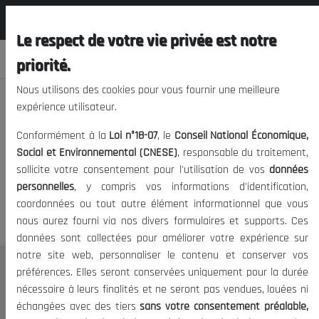
المجلس الوطني الاقتصادي الإجتماعي و
EN
البيئي
Le respect de votre vie privée est notre
priorité.
Nous utilisons des cookies pour vous fournir une meilleure
#
ZLECA
expérience utilisateur.
Conformément à la
Loi n°18-07
, le
Conseil National Économique,
Social et Environnemental (CNESE)
, responsable du traitement,
0 Articles
sollicite votre consentement pour l'utilisation de vos
données
personnelles
, y compris vos informations d'identification,
#
Article
Date de publication
coordonnées ou tout autre élément informationnel que vous
nous aurez fourni via nos divers formulaires et supports. Ces
données sont collectées pour améliorer votre expérience sur
notre site web, personnaliser le contenu et conserver vos
préférences. Elles seront conservées uniquement pour la durée
THE NESEC
nécessaire à leurs finalités et ne seront pas vendues, louées ni
About
échangées avec des tiers
sans votre consentement préalable,