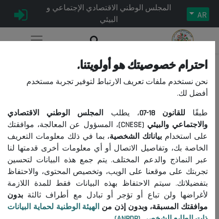
المجلس الوطني الاقتصادي الإجتماعي و
AR
البيئي
احترام خصوصيتك هو أولويتنا.
Ethique du service public
نحن نستخدم ملفات تعريف الارتباط لتوفير تجربة مستخدم
أفضل لك.
طبقًا
للقانون
18-07
، يطلب
المجلس الوطني الاقتصادي
Ecoute et valeurs citoyennes
|
16/02/2021
تاريخ النشر:
الوسمات:
والاجتماعي والبيئي (CNESE)
، المسؤول عن المعالجة، موافقتك
Raprochement
ابتكار قنوات الاتصالات
الأخلاقيات
الخدمة العامة
الشفافية
|
على استخدام
بياناتك الشخصية
، بما في ذلك معلومات التعريف
1838
عدد الزيارات:
الخاصة بك، وتفاصيل الاتصال أو أي معلومات أخرى قدمتها لنا
عبر النماذج والدعم المختلف. يتم جمع هذه البيانات لتحسين
تجربتك على موقعنا على الويب، وتخصيص المحتوى، والاحتفاظ
Dans le cadre de la série d'activités que le Conseil National
بتفضيلاتك. سيتم الاحتفاظ بهذه البيانات فقط للمدة اللازمة
économique, Social et Environnemental – CNESE a lancé cette année,
لأغراضها ولن تباع أو تؤجر أو تبادل مع أطراف ثالثة
بدون
qui se présenteront sous la forme de Groupes de Réflexion
موافقتك المسبقة، وبدون إذن من
الهيئة الوطنية لحماية البيانات
Comportementale – GRC dans le but d'étudier les phénomènes
ذات الطابع الشخصي (ANPDP)