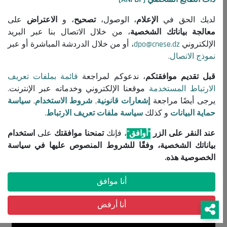
sociétaux ayant un impact majeur sur le plan économique, social et
environnemental en Algérie. Le Conseil National économique, Social
لديك الحق في
الإعلام
، الوصول،
تصحيح
، و
الاعتراض
على
et Environnemental – CNESE, organise en partenariat avec l’école
معالجة بياناتك الشخصية
، من خلال الاتصال بنا عبر البريد
nationale d’administration une journée d'étude sur la thématique
الإلكتروني
dpo@cnese.dz
، أو من خلال الدردشة المباشرة أو عبر
suivante : Ethique du service public En évoquant les points suivants :
نموذج الاتصال
.
La motivation du personnel administratif au respecte de l’éthique
قبل تقديم موافقتكم
، ندعوكم لمراجعة
قائمة بملفات تعريف
du service public Les outils nécessaires pour développer cette culture
الارتباط المستخدمة
موقعنا الإلكتروني وخدماته عبر الإنترنت.
Le 16 Février 2021, à l’école nationale d’administration La journée
يرجى أيضًا مراجعة
إشعارات قانونية
,
شروط الاستخدام
,
سياسة
d'étude est organisé et encadré par des experts du domaine et à
حماية البيانات
و كذلك
سياسة ملفات تعريف الارتباط
.
laquelle participent des représentants de divers secteurs ministériels,
ainsi que des institutions économiques, des enseignants –
عند النقر على الزر
"أوافق"
، فإنك
تمنحنا موافقتك
على
استخدام
chercheurs, des représentants de la société civile
بياناتك الشخصية، وفقًا للشروط المنصوص عليها في سياسة
الخصوصية هذه.
أنا موافق
أنا أرفض