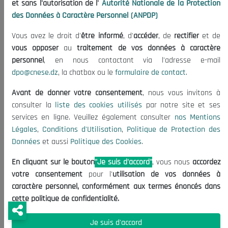
sociétaux ayant un impact majeur sur le plan économique, social et
et sans l'autorisation de l'
Autorité Nationale de la Protection
environnemental en Algérie. Le Conseil National économique, Social
des Données à Caractère Personnel (ANPDP)
et Environnemental – CNESE, organise en partenariat avec l’école
Vous avez le droit d'
être informé
, d'
accéder
, de
rectifier
et de
nationale d’administration une journée d'étude sur la thématique
vous opposer
au
traitement de vos données à caractère
suivante : Ethique du service public En évoquant les points suivants :
personnel
, en nous contactant via l'adresse e-mail
La motivation du personnel administratif au respecte de l’éthique
dpo@cnese.dz
, la chatbox ou le
formulaire de contact
.
du service public Les outils nécessaires pour développer cette culture
Le 16 Février 2021, à l’école nationale d’administration La journée
Avant de donner votre consentement
, nous vous invitons à
d'étude est organisé et encadré par des experts du domaine et à
consulter la
liste des cookies utilisés
par notre site et ses
laquelle participent des représentants de divers secteurs ministériels,
services en ligne. Veuillez également consulter
nos Mentions
ainsi que des institutions économiques, des enseignants –
Légales
,
Conditions d'Utilisation
,
Politique de Protection des
Données
et aussi
Politique des Cookies
.
chercheurs, des représentants de la société civile
En cliquant sur le bouton
"Je suis d'accord"
, vous nous
accordez
votre consentement
pour l'
utilisation de vos données à
caractère personnel, conformément aux termes énoncés dans
cette politique de confidentialité.
Je suis d'accord