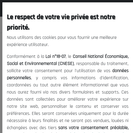
المجلس الوطني الاقتصادي الإجتماعي و
EN
البيئي
Le respect de votre vie privée est notre
priorité.
Nous utilisons des cookies pour vous fournir une meilleure
expérience utilisateur.
Ethique du service public
Conformément à la
Loi n°18-07
, le
Conseil National Économique,
Social et Environnemental (CNESE)
, responsable du traitement,
sollicite votre consentement pour l'utilisation de vos
données
16/02/2021
|
Ecoute et valeurs citoyennes
Date de publication:
Tags:
personnelles
, y compris vos informations d'identification,
Ethique
Innovation des canneaux de communication
Raprochement
coordonnées ou tout autre élément informationnel que vous
1842
Service Public
Transparance
|
Visites:
nous aurez fourni via nos divers formulaires et supports. Ces
données sont collectées pour améliorer votre expérience sur
Dans le cadre de la série d'activités que le Conseil National
notre site web, personnaliser le contenu et conserver vos
économique, Social et Environnemental – CNESE a lancé cette année,
préférences. Elles seront conservées uniquement pour la durée
qui se présenteront sous la forme de Groupes de Réflexion
nécessaire à leurs finalités et ne seront pas vendues, louées ni
Comportementale – GRC dans le but d'étudier les phénomènes
échangées avec des tiers
sans votre consentement préalable,