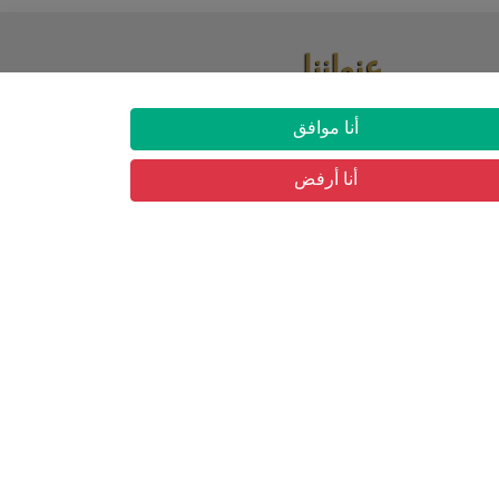
عنواننا
03 شارع حسان بن نعمان حي البساتين, بئر
أنا موافق
مراد رايس
أنا أرفض
ار
التسجيل