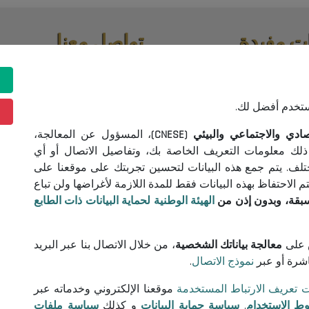
ت مفيدة
تواصل معنا
اقصات واستشارات
(+213) 021 98 01 00|01|02
contact@cnese.dz
ونية
اقتراحات أو مبادرات
ستخدم أفضل لك.
خدام
نشرة إخبارية
 البيانات
 والاجتماعي والبيئي (CNESE)
، المسؤول عن المعالجة،
سجلوا و كونوا على اطلاع بآخر أخب
 تعريف الارتباط
ذلك معلومات التعريف الخاصة بك، وتفاصيل الاتصال أو أي
المجلس
ختلف. يتم جمع هذه البيانات لتحسين تجربتك على موقعنا على
الاحتفاظ بهذه البيانات فقط للمدة اللازمة لأغراضها ولن تباع
سبقة، وبدون إذن من
الهيئة الوطنية لحماية البيانات ذات الطابع
تابعونا!
على
معالجة بياناتك الشخصية
، من خلال الاتصال بنا عبر البريد
اشرة أو عبر
نموذج الاتصال
.
© 2026 المجلس الوطني الاقتصادي والاجتماعي والبيئي
ت تعريف الارتباط المستخدمة
موقعنا الإلكتروني وخدماته عبر
ط الاستخدام
,
سياسة حماية البيانات
و كذلك
سياسة ملفات