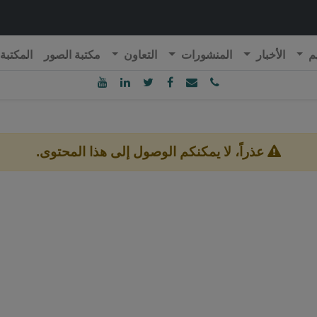
م
الأخبار
المنشورات
التعاون
مكتبة الصور
المكتبة
ublique Algérienne Démocratique et Populaire
onseil National Economique, Social et Environnemental
عذراً، لا يمكنكم الوصول إلى هذا المحتوى.