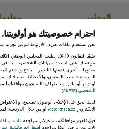
المجلس
معلوما
حول المجلس
إعلانات من
احترام خصوصيتك هو أولويتنا.
الرئيس
إشعارات قان
نحن نستخدم ملفات تعريف الارتباط لتوفير تجربة م
التنظيم
شروط الاست
جميع المنشورات
سياسة حماية
طبقًا
للقانون
18-07
، يطلب
المجلس الوطني الاقتصادي
سياسة ملفات
موافقتك على استخدام
بياناتك الشخصية
، بما في 
معلومات أخرى قدمتها لنا عبر النماذج والدعم الم
الويب، وتخصيص المحتوى، والاحتفاظ بتفضيلاتك. سيتم 
أو تؤجر أو تبادل مع أطراف ثالثة
بدون موافقتك الم
الشخصي (ANPDP)
لديك الحق في
الإعلام
، الوصول،
تصحيح
، و
الاعتراض
الإلكتروني
dpo@cnese.dz
، أو من خلال الدردشة المب
قبل تقديم موافقتكم
، ندعوكم لمراجعة
قائمة بملفا
الإنترنت. يرجى أيضًا مراجعة
إشعارات قانونية
,
شرو