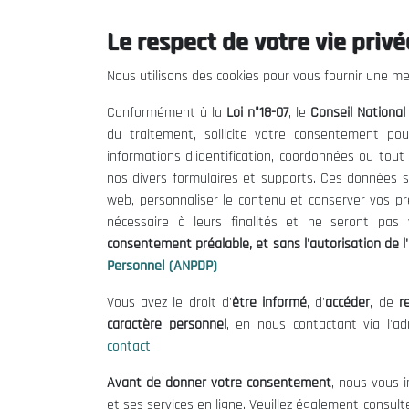
Le respect de votre vie privée
Le CNESE
Inform
Nous utilisons des cookies pour vous fournir une mei
A Propos
Appels d'of
Conformément à la
Loi n°18-07
, le
Conseil Nationa
Le président
Mentions L
du traitement, sollicite votre consentement pou
Organisation
Conditions 
informations d'identification, coordonnées ou tou
Publications
Politique 
nos divers formulaires et supports. Ces données s
Politique d
web, personnaliser le contenu et conserver vos p
nécessaire à leurs finalités et ne seront pa
consentement préalable, et sans l'autorisation de l'
Personnel (ANPDP)
Vous avez le droit d'
être informé
, d'
accéder
, de
re
caractère personnel
, en nous contactant via l'a
contact
.
©
Avant de donner votre consentement
, nous vous i
et ses services en ligne. Veuillez également consult