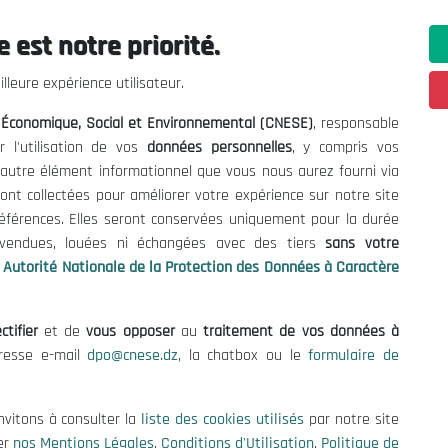
 est notre priorité.
ations utiles
Nous Contacter
lleure expérience utilisateur.
fres et Consultations
(+213) 021 98 01 00|01|0
l Économique, Social et Environnemental (CNESE)
, responsable
contact@cnese.dz
égales
r l'utilisation de vos
données personnelles
, y compris vos
Suggestions ou Initiatives ?
d'Utilisation
t autre élément informationnel que vous nous aurez fourni via
Newsletter
de Protection des Données
ont collectées pour améliorer votre expérience sur notre site
Inscrivez-vous, soyez le premier 
es Cookies
références. Elles seront conservées uniquement pour la durée
nos dernières nouvelles.
s vendues, louées ni échangées avec des tiers
sans votre
Autorité Nationale de la Protection des Données à Caractère
ctifier
et de
vous opposer
au
traitement de vos données à
Suivez-Nous!
dresse e-mail
dpo@cnese.dz
, la chatbox ou le
formulaire de
 2026 Conseil National Économique, Social et Environnemental (CNES
nvitons à consulter la
liste des cookies utilisés
par notre site
er
nos Mentions Légales
,
Conditions d'Utilisation
,
Politique de