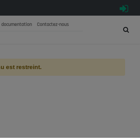
e documentation
Contactez-nous
رية الجزائرية الديمقراطية الشعبية
 الوطني الاقتصادي والاجتماعي والبيئي
 est restreint.