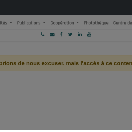
ités
Publications
Coopération
Photothèque
Centre d
ublique Algérienne Démocratique et Populaire
onseil National Economique, Social et Environnemental
ions de nous excuser, mais l'accès à ce contenu