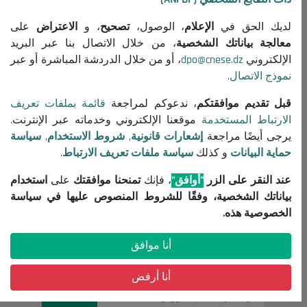
جميع المنشورات
لديك الحق في
الإعلام
، الوصول،
تصحيح
، و
الاعتراض
على
معلومات مفيدة
معالجة بياناتك الشخصية
، من خلال الاتصال بنا عبر البريد
الإلكتروني
dpo@cnese.dz
، أو من خلال الدردشة المباشرة أو عبر
إعلانات مناقصات واستشارات
نموذج الاتصال
.
إشعارات قانونية
شروط الاستخدام
قبل تقديم موافقتكم
، ندعوكم لمراجعة
قائمة بملفات تعريف
الارتباط المستخدمة
موقعنا الإلكتروني وخدماته عبر الإنترنت.
سياسة حماية البيانات
يرجى أيضًا مراجعة
إشعارات قانونية
,
شروط الاستخدام
,
سياسة
سياسة ملفات تعريف الارتباط
حماية البيانات
و كذلك
سياسة ملفات تعريف الارتباط
.
تواصل معنا
عند النقر على الزر
"أوافق"
، فإنك
تمنحنا موافقتك
على
استخدام
(+213) 021 98 01 00|01|02
بياناتك الشخصية، وفقًا للشروط المنصوص عليها في سياسة
contact@cnese.dz
الخصوصية هذه.
اقتراحات أو مبادرات
أنا موافق
نشرة إخبارية
سجلوا و كونوا على اطلاع بآخر أخبار المجلس
أنا أرفض
التسجيل