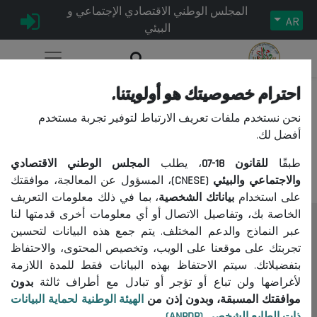
المجلس الوطني الاقتصادي الإجتماعي و
AR
البيئي
احترام خصوصيتك هو أولويتنا.
نحن نستخدم ملفات تعريف الارتباط لتوفير تجربة مستخدم
عذراً، لا يمكنكم الوصول إلى هذا
أفضل لك.
المحتوى.
طبقًا
للقانون
18-07
، يطلب
المجلس الوطني الاقتصادي
والاجتماعي والبيئي (CNESE)
، المسؤول عن المعالجة، موافقتك
على استخدام
بياناتك الشخصية
، بما في ذلك معلومات التعريف
الخاصة بك، وتفاصيل الاتصال أو أي معلومات أخرى قدمتها لنا
عبر النماذج والدعم المختلف. يتم جمع هذه البيانات لتحسين
المجلس
تجربتك على موقعنا على الويب، وتخصيص المحتوى، والاحتفاظ
حول المجلس
بتفضيلاتك. سيتم الاحتفاظ بهذه البيانات فقط للمدة اللازمة
الرئيس
لأغراضها ولن تباع أو تؤجر أو تبادل مع أطراف ثالثة
بدون
موافقتك المسبقة، وبدون إذن من
الهيئة الوطنية لحماية البيانات
التنظيم
ذات الطابع الشخصي (ANPDP)