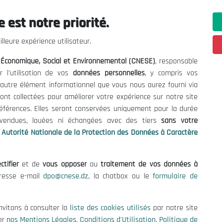
 est notre priorité.
 Informations
Contact US
lleure expérience utilisateur.
enders and Consultations
(+213) 021 98 01 00|01|0
l Économique, Social et Environnemental (CNESE)
, responsable
contact@cnese.dz
es
r l'utilisation de vos
données personnelles
, y compris vos
Suggestions or Initiatives?
se
t autre élément informationnel que vous nous aurez fourni via
Newsletter
tion Policy
ont collectées pour améliorer votre expérience sur notre site
Inscrivez-vous, soyez le premier 
cy
références. Elles seront conservées uniquement pour la durée
nos dernières nouvelles.
s vendues, louées ni échangées avec des tiers
sans votre
Autorité Nationale de la Protection des Données à Caractère
ctifier
et de
vous opposer
au
traitement de vos données à
Follow Us!
dresse e-mail
dpo@cnese.dz
, la chatbox ou le
formulaire de
© 2026 National Economic, Social and Environmental Council (NESC)
nvitons à consulter la
liste des cookies utilisés
par notre site
er
nos Mentions Légales
,
Conditions d'Utilisation
,
Politique de