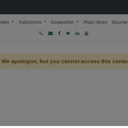
News
Publications
Cooperation
Photo library
Documen
ublique Algérienne Démocratique et Populaire
onseil National Economique, Social et Environnemental
We apologize, but you cannot access this conte