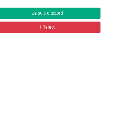
Je suis d'accord
Address
I Reject
03, Rue Hassane Ibn Naamane Les Vergers
2
Bir Mourad Rais
à découvrir
Register