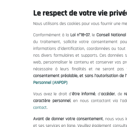
Le respect de votre vie privée
THE NESEC
Useful
Nous utilisons des cookies pour vous fournir une mei
About
Calls for T
Conformément à la
Loi n°18-07
, le
Conseil Nationa
The President
Legal Notic
du traitement, sollicite votre consentement pou
Organisation
Terms of U
informations d'identification, coordonnées ou tou
Publications
Data Protec
nos divers formulaires et supports. Ces données s
Cookie Poli
web, personnaliser le contenu et conserver vos p
nécessaire à leurs finalités et ne seront pa
consentement préalable, et sans l'autorisation de l'
Personnel (ANPDP)
Vous avez le droit d'
être informé
, d'
accéder
, de
re
caractère personnel
, en nous contactant via l'a
contact
.
Avant de donner votre consentement
, nous vous i
et ses services en ligne. Veuillez également consult