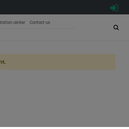
tation center
Contact-us
رية الجزائرية الديمقراطية الشعبية
 الوطني الاقتصادي والاجتماعي والبيئي
nt.