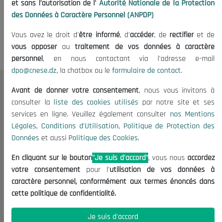
et sans l'autorisation de l'
Autorité Nationale de la Protection
0 Actualités
des Données à Caractère Personnel (ANPDP)
Vous avez le droit d'
être informé
, d'
accéder
, de
rectifier
et de
vous opposer
au
traitement de vos données à caractère
personnel
, en nous contactant via l'adresse e-mail
dpo@cnese.dz
, la chatbox ou le
formulaire de contact
.
Avant de donner votre consentement
, nous vous invitons à
Le CNESE
consulter la
liste des cookies utilisés
par notre site et ses
A Propos
services en ligne. Veuillez également consulter
nos Mentions
Le président
Légales
,
Conditions d'Utilisation
,
Politique de Protection des
Données
et aussi
Politique des Cookies
.
Organisation
Publications
En cliquant sur le bouton
"Je suis d'accord"
, vous nous
accordez
votre consentement
pour l'
utilisation de vos données à
Informations utiles
caractère personnel, conformément aux termes énoncés dans
cette politique de confidentialité.
Appels d'offres et Consultations
Mentions Légales
Je suis d'accord