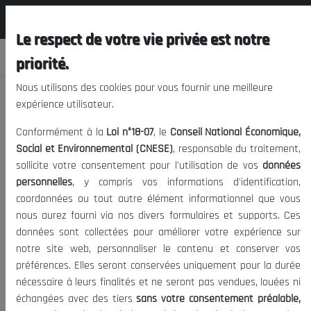
المجلس الوطني الاقتصادي الإجتماعي و
FR
البيئي
Le respect de votre vie privée est notre
priorité.
Nous utilisons des cookies pour vous fournir une meilleure
expérience utilisateur.
GRC Août 2026
Conformément à la
Loi n°18-07
, le
Conseil National Économique,
Filtrer par date
Social et Environnemental (CNESE)
, responsable du traitement,
2020
2021
sollicite votre consentement pour l'utilisation de vos
données
Septembre
personnelles
, y compris vos informations d'identification,
Juillet
Janvier
Février
Mars
Avril
2026
coordonnées ou tout autre élément informationnel que vous
2026
Mai
Juin
Juillet
Août
nous aurez fourni via nos divers formulaires et supports. Ces
Septembre
Octobre
Novembre
données sont collectées pour améliorer votre expérience sur
Décembre
notre site web, personnaliser le contenu et conserver vos
préférences. Elles seront conservées uniquement pour la durée
nécessaire à leurs finalités et ne seront pas vendues, louées ni
échangées avec des tiers
sans votre consentement préalable,