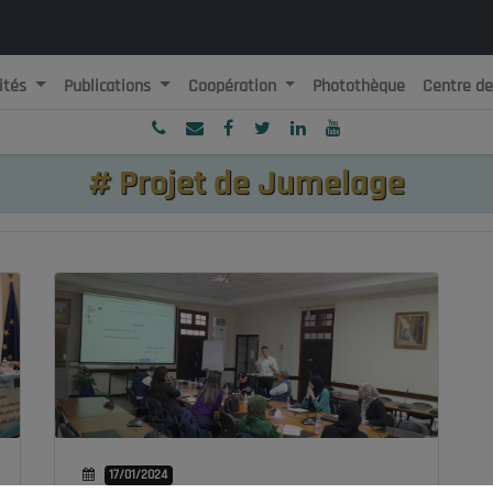
ités
Publications
Coopération
Photothèque
Centre d
ublique Algérienne Démocratique et Populaire
onseil National Economique, Social et Environnemental
#
Projet de Jumelage
17/01/2024