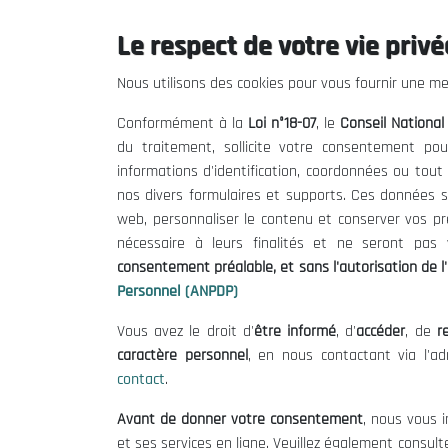
Coopérations
Le respect de votre vie privée
Création d’un jumelage entre le
Nous utilisons des cookies pour vous fournir une mei
Conseil National Economique, Social
Conformément à la
et Environnemental de l’Algérie
Loi n°18-07
, le
Conseil Nationa
du traitement, sollicite votre consentement pou
Le projet de jumelage entre le Conseil National
informations d'identification, coordonnées ou tou
Economique, Social et Environnemental de
nos divers formulaires et supports. Ces données s
l’Algérie et le Conseil Economique, Social
web, personnaliser le contenu et conserver vos p
et Environnemental français s’inscrit
...Plus de
nécessaire à leurs finalités et ne seront pa
détails
consentement préalable, et sans l'autorisation de l'
Personnel (ANPDP)
Vous avez le droit d'
être informé
, d'
accéder
, de
re
caractère personnel
, en nous contactant via l'a
contact
.
Le CNESE
Inform
Avant de donner votre consentement
, nous vous i
A Propos
Appels d'of
et ses services en ligne. Veuillez également consult