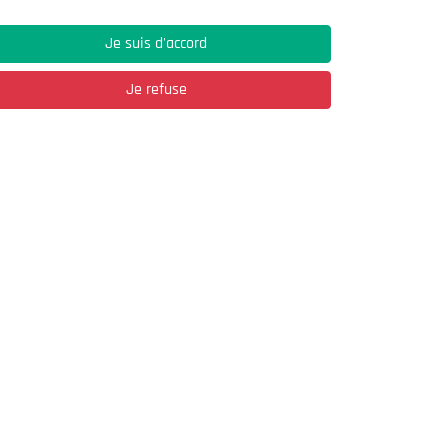
Je suis d'accord
Je refuse
Adresse
03, Rue Hassane Ibn Naamane Les Vergers
2