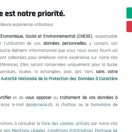
Coopérations
Formation
Gestion des déchets
 est notre priorité.
Formation : Gestion des déchets -
lleure expérience utilisateur.
L’inspection des installations classées
l Économique, Social et Environnemental (CNESE)
– Le dispositif Responsab
, responsable
r l'utilisation de vos
données personnelles
, y compris vos
Dans le cadre de l'action « Jumelage CNESE /
t autre élément informationnel que vous nous aurez fourni via
UE (CESE) », une formation destinée à 16
ont collectées pour améliorer votre expérience sur notre site
cadres du CNESE a été dispensée. Cette
références. Elles seront conservées uniquement pour la durée
initiative s'inscrit dans une démarche globa
s vendues, louées ni échangées avec des tiers
sans votre
...Plus de détails
Autorité Nationale de la Protection des Données à Caractère
ctifier
et de
vous opposer
au
traitement de vos données à
dresse e-mail
dpo@cnese.dz
, la chatbox ou le
formulaire de
ations utiles
Nous Contacter
nvitons à consulter la
liste des cookies utilisés
par notre site
fres et Consultations
(+213) 021 98 01 00|01|0
er
nos Mentions Légales
,
Conditions d'Utilisation
,
Politique de