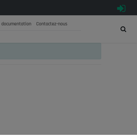
e documentation
Contactez-nous
رية الجزائرية الديمقراطية الشعبية
 الوطني الاقتصادي والاجتماعي والبيئي