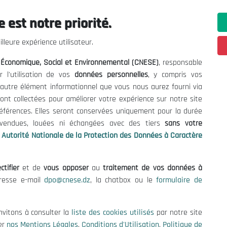
on, il a pour missions notamment:
 est notre priorité.
oncertation nationale sur les politiques de développement économique et 
lleure expérience utilisateur.
ation entre les partenaires économiques et sociaux nationaux.
l Économique, Social et Environnemental (CNESE)
, responsable
érêt national dans les domaines économique, social, de l'éducation, de 
r l'utilisation de vos
données personnelles
, y compris vos
t autre élément informationnel que vous nous aurez fourni via
mmandations liées aux affaires publiques.
ont collectées pour améliorer votre expérience sur notre site
références. Elles seront conservées uniquement pour la durée
s vendues, louées ni échangées avec des tiers
sans votre
Autorité Nationale de la Protection des Données à Caractère
ctifier
et de
vous opposer
au
traitement de vos données à
dresse e-mail
dpo@cnese.dz
, la chatbox ou le
formulaire de
nvitons à consulter la
liste des cookies utilisés
par notre site
er
nos Mentions Légales
,
Conditions d'Utilisation
,
Politique de