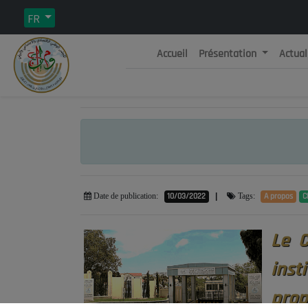
FR
Accueil
Présentation
Actual
Rép
C
10/03/2022
|
A propos
C
Date de publication:
Tags:
Le C
inst
prop