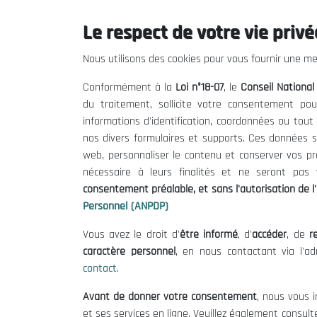
nati
Le respect de votre vie privée
• La participation de la société civile à la c
Nous utilisons des cookies pour vous fournir une mei
• La permanence du dialogue et de la concert
Conformément à la
Loi n°18-07
, le
Conseil Nationa
• L’évaluation et l'étude des questions d'int
du traitement, sollicite votre consentement pou
informations d'identification, coordonnées ou tou
• La formulation des propositions et des reco
nos divers formulaires et supports. Ces données s
web, personnaliser le contenu et conserver vos p
nécessaire à leurs finalités et ne seront pa
consentement préalable, et sans l'autorisation de l'
Personnel (ANPDP)
A PROPOS DU CNESE
Vous avez le droit d'
être informé
, d'
accéder
, de
re
ArFr
10/03/2022
caractère personnel
, en nous contactant via l'a
contact
.
Avant de donner votre consentement
, nous vous i
et ses services en ligne. Veuillez également consult