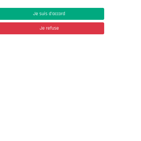
Je suis d'accord
social.
Je refuse
la formation et de l'enseignement supérieur.