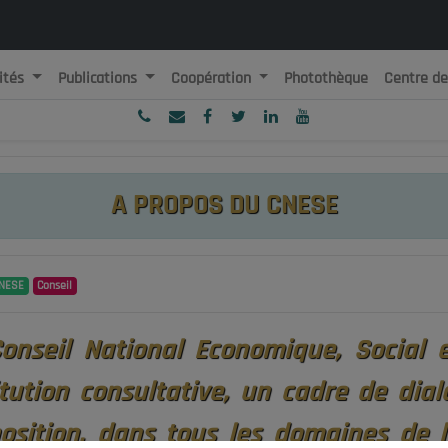
ités
Publications
Coopération
Photothèque
Centre d
ublique Algérienne Démocratique et Populaire
onseil National Economique, Social et Environnemental
A PROPOS DU CNESE
NESE
Conseil
onseil National Economique, Social 
itution consultative, un cadre de dia
osition, dans tous les domaines de l