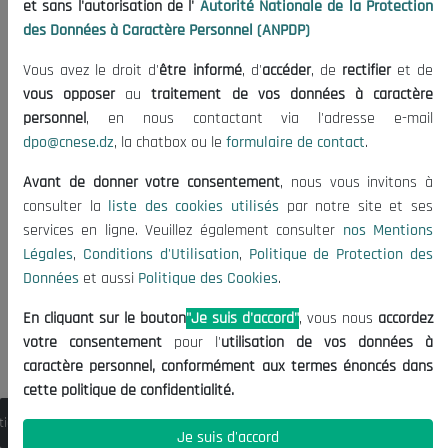
et sans l'autorisation de l'
Autorité Nationale de la Protection
des Données à Caractère Personnel (ANPDP)
Vous avez le droit d'
être informé
, d'
accéder
, de
rectifier
et de
Le Président du Conseil National
06/08/2026
:
vous opposer
au
traitement de vos données à caractère
Économique, Social et Environnemental effectue
personnel
, en nous contactant via l'adresse e-mail
une visite de travail officielle en République du
dpo@cnese.dz
, la chatbox ou le
formulaire de contact
.
Tchad pour prendre part à la cérémonie
Avant de donner votre consentement
, nous vous invitons à
d'ouverture de la deuxième ses
consulter la
liste des cookies utilisés
par notre site et ses
services en ligne. Veuillez également consulter
nos Mentions
Légales
,
Conditions d'Utilisation
,
Politique de Protection des
Actualités
Données
et aussi
Politique des Cookies
.
En cliquant sur le bouton
"Je suis d'accord"
, vous nous
accordez
Le Président du Conseil National
votre consentement
pour l'
utilisation de vos données à
Économique, Social et Environnemental
caractère personnel, conformément aux termes énoncés dans
(CNESE), le Professeur Mohamed
cette politique de confidentialité.
BOUKHARI, a effectué une visite de
travail officielle en République du Tchad
ional Économique, Social et Environnemental (CNESE), le Professeur Mohamed BO
Je suis d'accord
les 4 et 5 août 2026, à l'invitation de