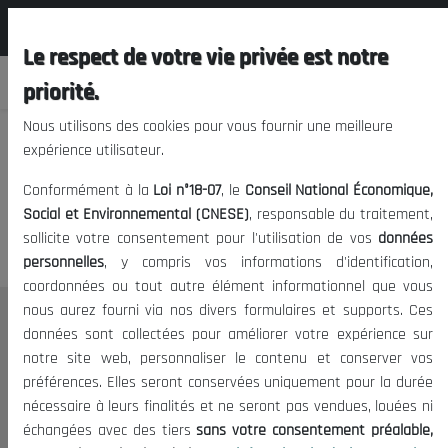
المجلس الوطني الاقتصادي الإجتماعي و
EN
البيئي
Le respect de votre vie privée est notre
priorité.
Nous utilisons des cookies pour vous fournir une meilleure
expérience utilisateur.
We apologize, but you cannot
Conformément à la
Loi n°18-07
, le
Conseil National Économique,
access this content.
Social et Environnemental (CNESE)
, responsable du traitement,
sollicite votre consentement pour l'utilisation de vos
données
personnelles
, y compris vos informations d'identification,
coordonnées ou tout autre élément informationnel que vous
nous aurez fourni via nos divers formulaires et supports. Ces
THE NESEC
données sont collectées pour améliorer votre expérience sur
notre site web, personnaliser le contenu et conserver vos
About
préférences. Elles seront conservées uniquement pour la durée
The President
nécessaire à leurs finalités et ne seront pas vendues, louées ni
Organisation
échangées avec des tiers
sans votre consentement préalable,