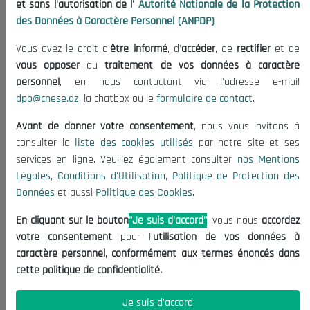
et sans l'autorisation de l'
Autorité Nationale de la Protection
Publications
des Données à Caractère Personnel (ANPDP)
Useful Informations
Vous avez le droit d'
être informé
, d'
accéder
, de
rectifier
et de
Calls for Tenders and Consultations
vous opposer
au
traitement de vos données à caractère
Legal Notices
personnel
, en nous contactant via l'adresse e-mail
dpo@cnese.dz
, la chatbox ou le
formulaire de contact
.
Terms of Use
Data Protection Policy
Avant de donner votre consentement
, nous vous invitons à
Cookie Policy
consulter la
liste des cookies utilisés
par notre site et ses
services en ligne. Veuillez également consulter
nos Mentions
Contact US
Légales
,
Conditions d'Utilisation
,
Politique de Protection des
Données
et aussi
Politique des Cookies
.
(+213) 021 98 01 00|01|02
contact@cnese.dz
En cliquant sur le bouton
"Je suis d'accord"
, vous nous
accordez
Suggestions or Initiatives?
votre consentement
pour l'
utilisation de vos données à
Newsletter
caractère personnel, conformément aux termes énoncés dans
Inscrivez-vous, soyez le premier à découvrir nos
cette politique de confidentialité.
dernières nouvelles.
Je suis d'accord