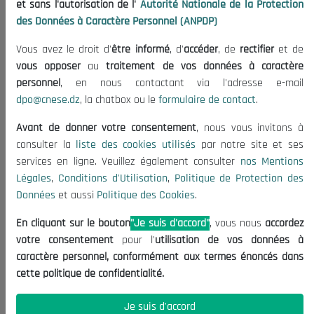
et sans l'autorisation de l'
Autorité Nationale de la Protection
Organisation
des Données à Caractère Personnel (ANPDP)
Publications
Vous avez le droit d'
être informé
, d'
accéder
, de
rectifier
et de
Informations utiles
vous opposer
au
traitement de vos données à caractère
Appels d'offres et Consultations
personnel
, en nous contactant via l'adresse e-mail
dpo@cnese.dz
, la chatbox ou le
formulaire de contact
.
Mentions Légales
Conditions d'Utilisation
Avant de donner votre consentement
, nous vous invitons à
Politique de Protection des Données
consulter la
liste des cookies utilisés
par notre site et ses
services en ligne. Veuillez également consulter
nos Mentions
Politique des Cookies
Légales
,
Conditions d'Utilisation
,
Politique de Protection des
Nous Contacter
Données
et aussi
Politique des Cookies
.
(+213) 021 98 01 00|01|02
En cliquant sur le bouton
"Je suis d'accord"
, vous nous
accordez
contact@cnese.dz
votre consentement
pour l'
utilisation de vos données à
Suggestions ou Initiatives ?
caractère personnel, conformément aux termes énoncés dans
Newsletter
cette politique de confidentialité.
Inscrivez-vous, soyez le premier à découvrir nos
dernières nouvelles.
Je suis d'accord