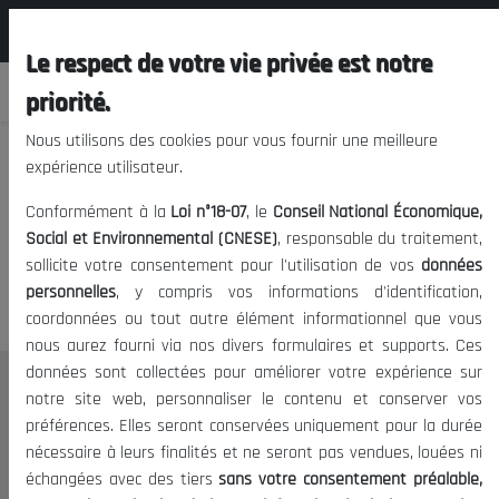
المجلس الوطني الاقتصادي الإجتماعي و
FR
البيئي
Le respect de votre vie privée est notre
priorité.
Nous utilisons des cookies pour vous fournir une meilleure
expérience utilisateur.
Nous vous prions de nous
Conformément à la
Loi n°18-07
, le
Conseil National Économique,
excuser, mais l'accès à ce
Social et Environnemental (CNESE)
, responsable du traitement,
sollicite votre consentement pour l'utilisation de vos
données
contenu est restreint.
personnelles
, y compris vos informations d'identification,
coordonnées ou tout autre élément informationnel que vous
nous aurez fourni via nos divers formulaires et supports. Ces
données sont collectées pour améliorer votre expérience sur
Le CNESE
notre site web, personnaliser le contenu et conserver vos
préférences. Elles seront conservées uniquement pour la durée
A Propos
nécessaire à leurs finalités et ne seront pas vendues, louées ni
Le président
échangées avec des tiers
sans votre consentement préalable,