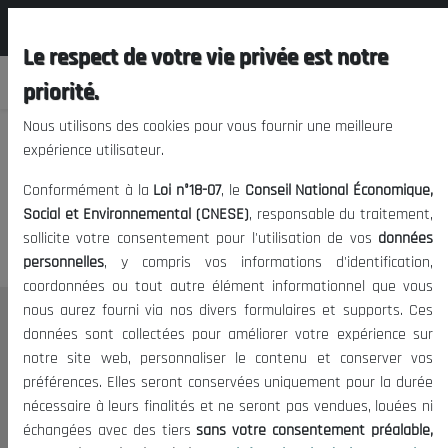
المجلس الوطني الاقتصادي الإجتماعي و
EN
البيئي
Le respect de votre vie privée est notre
priorité.
Nous utilisons des cookies pour vous fournir une meilleure
expérience utilisateur.
We apologize, but you cannot
Conformément à la
Loi n°18-07
, le
Conseil National Économique,
access this content.
Social et Environnemental (CNESE)
, responsable du traitement,
sollicite votre consentement pour l'utilisation de vos
données
personnelles
, y compris vos informations d'identification,
coordonnées ou tout autre élément informationnel que vous
nous aurez fourni via nos divers formulaires et supports. Ces
THE NESEC
données sont collectées pour améliorer votre expérience sur
notre site web, personnaliser le contenu et conserver vos
About
préférences. Elles seront conservées uniquement pour la durée
The President
nécessaire à leurs finalités et ne seront pas vendues, louées ni
Organisation
échangées avec des tiers
sans votre consentement préalable,