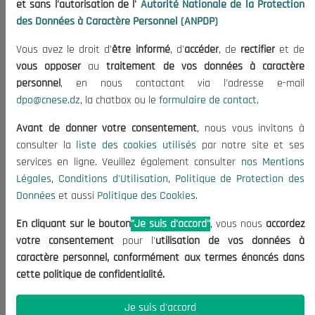
et sans l'autorisation de l'
Autorité Nationale de la Protection
Publications
des Données à Caractère Personnel (ANPDP)
Useful Informations
Vous avez le droit d'
être informé
, d'
accéder
, de
rectifier
et de
Calls for Tenders and Consultations
vous opposer
au
traitement de vos données à caractère
Legal Notices
personnel
, en nous contactant via l'adresse e-mail
dpo@cnese.dz
, la chatbox ou le
formulaire de contact
.
Terms of Use
Data Protection Policy
Avant de donner votre consentement
, nous vous invitons à
Cookie Policy
consulter la
liste des cookies utilisés
par notre site et ses
services en ligne. Veuillez également consulter
nos Mentions
Contact US
Légales
,
Conditions d'Utilisation
,
Politique de Protection des
Données
et aussi
Politique des Cookies
.
(+213) 021 98 01 00|01|02
contact@cnese.dz
En cliquant sur le bouton
"Je suis d'accord"
, vous nous
accordez
Suggestions or Initiatives?
votre consentement
pour l'
utilisation de vos données à
Newsletter
caractère personnel, conformément aux termes énoncés dans
Inscrivez-vous, soyez le premier à découvrir nos
cette politique de confidentialité.
dernières nouvelles.
Je suis d'accord