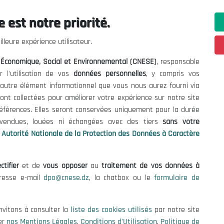
 est notre priorité.
ations utiles
Nous Contacter
lleure expérience utilisateur.
fres et Consultations
(+213) 021 98 01 00|01|0
l Économique, Social et Environnemental (CNESE)
, responsable
contact@cnese.dz
égales
r l'utilisation de vos
données personnelles
, y compris vos
Suggestions ou Initiatives ?
d'Utilisation
t autre élément informationnel que vous nous aurez fourni via
Newsletter
de Protection des Données
ont collectées pour améliorer votre expérience sur notre site
Inscrivez-vous, soyez le premier 
es Cookies
références. Elles seront conservées uniquement pour la durée
nos dernières nouvelles.
s vendues, louées ni échangées avec des tiers
sans votre
Autorité Nationale de la Protection des Données à Caractère
ctifier
et de
vous opposer
au
traitement de vos données à
Suivez-Nous!
dresse e-mail
dpo@cnese.dz
, la chatbox ou le
formulaire de
 2026 Conseil National Économique, Social et Environnemental (CNES
nvitons à consulter la
liste des cookies utilisés
par notre site
er
nos Mentions Légales
,
Conditions d'Utilisation
,
Politique de