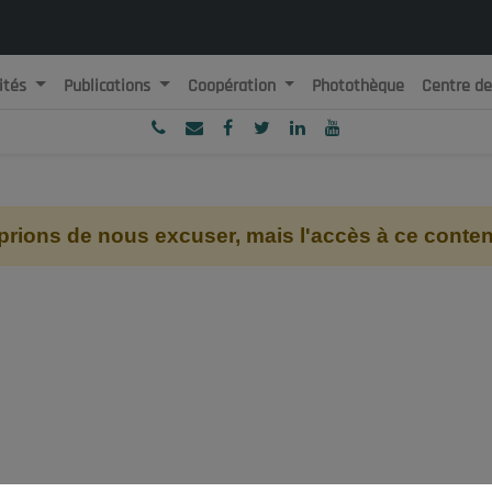
ités
Publications
Coopération
Photothèque
Centre d
ublique Algérienne Démocratique et Populaire
onseil National Economique, Social et Environnemental
ions de nous excuser, mais l'accès à ce contenu