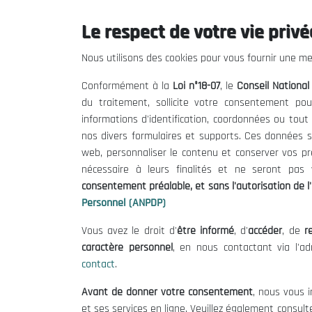
Le respect de votre vie privée
Le CNESE
Inform
Nous utilisons des cookies pour vous fournir une mei
A Propos
Appels d'of
Conformément à la
Loi n°18-07
, le
Conseil Nationa
Le président
Mentions L
du traitement, sollicite votre consentement pou
Organisation
Conditions 
informations d'identification, coordonnées ou tou
Publications
Politique 
nos divers formulaires et supports. Ces données s
Politique d
web, personnaliser le contenu et conserver vos p
nécessaire à leurs finalités et ne seront pa
consentement préalable, et sans l'autorisation de l'
Personnel (ANPDP)
Vous avez le droit d'
être informé
, d'
accéder
, de
re
caractère personnel
, en nous contactant via l'a
contact
.
©
Avant de donner votre consentement
, nous vous i
et ses services en ligne. Veuillez également consult