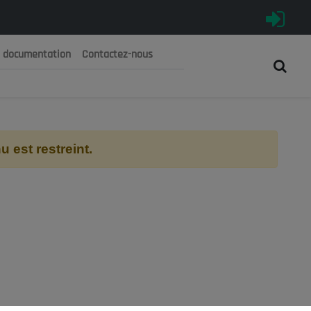
e documentation
Contactez-nous
رية الجزائرية الديمقراطية الشعبية
 الوطني الاقتصادي والاجتماعي والبيئي
 est restreint.