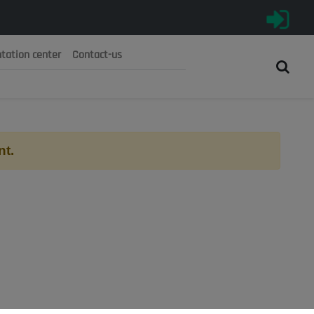
tation center
Contact-us
رية الجزائرية الديمقراطية الشعبية
 الوطني الاقتصادي والاجتماعي والبيئي
nt.