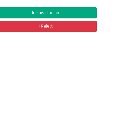
Je suis d'accord
Address
I Reject
03, Rue Hassane Ibn Naamane Les Vergers
2
Bir Mourad Rais
à découvrir
Register