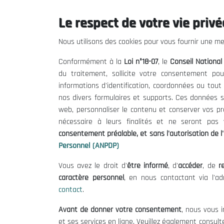
Le respect de votre vie privée
THE NESEC
Useful
Nous utilisons des cookies pour vous fournir une mei
About
Calls for T
Conformément à la
Loi n°18-07
, le
Conseil Nationa
The President
Legal Notic
du traitement, sollicite votre consentement pou
Organisation
Terms of U
informations d'identification, coordonnées ou tou
Publications
Data Protec
nos divers formulaires et supports. Ces données s
Cookie Poli
web, personnaliser le contenu et conserver vos p
nécessaire à leurs finalités et ne seront pa
consentement préalable, et sans l'autorisation de l'
Personnel (ANPDP)
Vous avez le droit d'
être informé
, d'
accéder
, de
re
caractère personnel
, en nous contactant via l'a
contact
.
Avant de donner votre consentement
, nous vous i
et ses services en ligne. Veuillez également consult