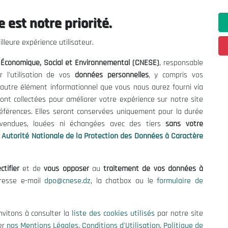
 est notre priorité.
 Informations
Contact US
lleure expérience utilisateur.
enders and Consultations
(+213) 021 98 01 00|01|0
l Économique, Social et Environnemental (CNESE)
, responsable
contact@cnese.dz
es
r l'utilisation de vos
données personnelles
, y compris vos
Suggestions or Initiatives?
se
t autre élément informationnel que vous nous aurez fourni via
Newsletter
tion Policy
ont collectées pour améliorer votre expérience sur notre site
Inscrivez-vous, soyez le premier 
cy
références. Elles seront conservées uniquement pour la durée
nos dernières nouvelles.
s vendues, louées ni échangées avec des tiers
sans votre
Autorité Nationale de la Protection des Données à Caractère
ctifier
et de
vous opposer
au
traitement de vos données à
Follow Us!
dresse e-mail
dpo@cnese.dz
, la chatbox ou le
formulaire de
© 2026 National Economic, Social and Environmental Council (NESC)
nvitons à consulter la
liste des cookies utilisés
par notre site
er
nos Mentions Légales
,
Conditions d'Utilisation
,
Politique de