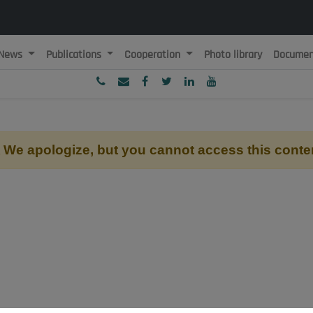
News
Publications
Cooperation
Photo library
Documen
ublique Algérienne Démocratique et Populaire
onseil National Economique, Social et Environnemental
We apologize, but you cannot access this conte