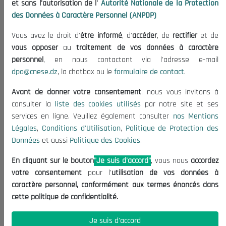
et sans l'autorisation de l'
Autorité Nationale de la Protection
Organisation
des Données à Caractère Personnel (ANPDP)
Publications
Vous avez le droit d'
être informé
, d'
accéder
, de
rectifier
et de
Informations utiles
vous opposer
au
traitement de vos données à caractère
Appels d'offres et Consultations
personnel
, en nous contactant via l'adresse e-mail
dpo@cnese.dz
, la chatbox ou le
formulaire de contact
.
Mentions Légales
Conditions d'Utilisation
Avant de donner votre consentement
, nous vous invitons à
Politique de Protection des Données
consulter la
liste des cookies utilisés
par notre site et ses
services en ligne. Veuillez également consulter
nos Mentions
Politique des Cookies
Légales
,
Conditions d'Utilisation
,
Politique de Protection des
Nous Contacter
Données
et aussi
Politique des Cookies
.
(+213) 021 98 01 00|01|02
En cliquant sur le bouton
"Je suis d'accord"
, vous nous
accordez
contact@cnese.dz
votre consentement
pour l'
utilisation de vos données à
Suggestions ou Initiatives ?
caractère personnel, conformément aux termes énoncés dans
Newsletter
cette politique de confidentialité.
Inscrivez-vous, soyez le premier à découvrir nos
dernières nouvelles.
Je suis d'accord