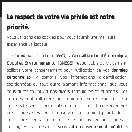
المجلس الوطني الاقتصادي الإجتماعي و
FR
البيئي
Le respect de votre vie privée est notre
priorité.
Nous utilisons des cookies pour vous fournir une meilleure
expérience utilisateur.
Nous vous prions de nous
Conformément à la
Loi n°18-07
, le
Conseil National Économique,
excuser, mais l'accès à ce
Social et Environnemental (CNESE)
, responsable du traitement,
sollicite votre consentement pour l'utilisation de vos
données
contenu est restreint.
personnelles
, y compris vos informations d'identification,
coordonnées ou tout autre élément informationnel que vous
nous aurez fourni via nos divers formulaires et supports. Ces
données sont collectées pour améliorer votre expérience sur
Le CNESE
notre site web, personnaliser le contenu et conserver vos
préférences. Elles seront conservées uniquement pour la durée
A Propos
nécessaire à leurs finalités et ne seront pas vendues, louées ni
Le président
échangées avec des tiers
sans votre consentement préalable,