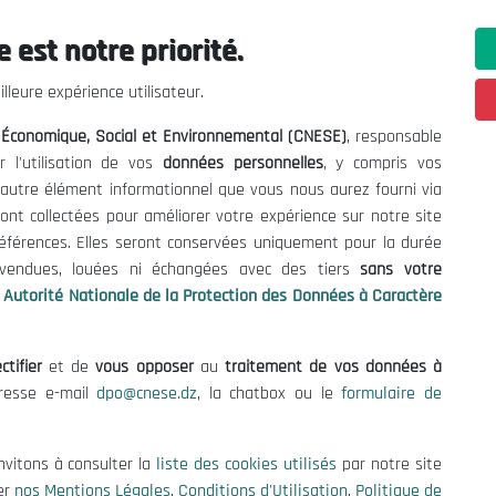
 est notre priorité.
 Informations
Contact US
lleure expérience utilisateur.
enders and Consultations
(+213) 021 98 01 00|01|0
l Économique, Social et Environnemental (CNESE)
, responsable
contact@cnese.dz
es
r l'utilisation de vos
données personnelles
, y compris vos
Suggestions or Initiatives?
se
t autre élément informationnel que vous nous aurez fourni via
Newsletter
tion Policy
ont collectées pour améliorer votre expérience sur notre site
Inscrivez-vous, soyez le premier 
cy
références. Elles seront conservées uniquement pour la durée
nos dernières nouvelles.
s vendues, louées ni échangées avec des tiers
sans votre
Autorité Nationale de la Protection des Données à Caractère
ctifier
et de
vous opposer
au
traitement de vos données à
Follow Us!
dresse e-mail
dpo@cnese.dz
, la chatbox ou le
formulaire de
© 2026 National Economic, Social and Environmental Council (NESC)
nvitons à consulter la
liste des cookies utilisés
par notre site
er
nos Mentions Légales
,
Conditions d'Utilisation
,
Politique de