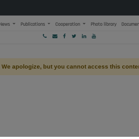
News
Publications
Cooperation
Photo library
Documen
ublique Algérienne Démocratique et Populaire
onseil National Economique, Social et Environnemental
We apologize, but you cannot access this conte