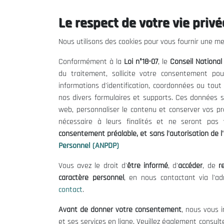
Le respect de votre vie privée
THE NESEC
Useful
Nous utilisons des cookies pour vous fournir une mei
About
Calls for T
Conformément à la
Loi n°18-07
, le
Conseil Nationa
The President
Legal Notic
du traitement, sollicite votre consentement pou
Organisation
Terms of U
informations d'identification, coordonnées ou tou
Publications
Data Protec
nos divers formulaires et supports. Ces données s
Cookie Poli
web, personnaliser le contenu et conserver vos p
nécessaire à leurs finalités et ne seront pa
consentement préalable, et sans l'autorisation de l'
Personnel (ANPDP)
Vous avez le droit d'
être informé
, d'
accéder
, de
re
caractère personnel
, en nous contactant via l'a
contact
.
Avant de donner votre consentement
, nous vous i
et ses services en ligne. Veuillez également consult