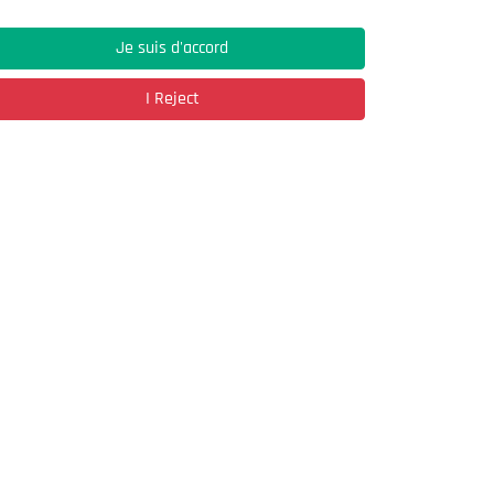
Je suis d'accord
Address
I Reject
03, Rue Hassane Ibn Naamane Les Vergers
2
Bir Mourad Rais
à découvrir
Register