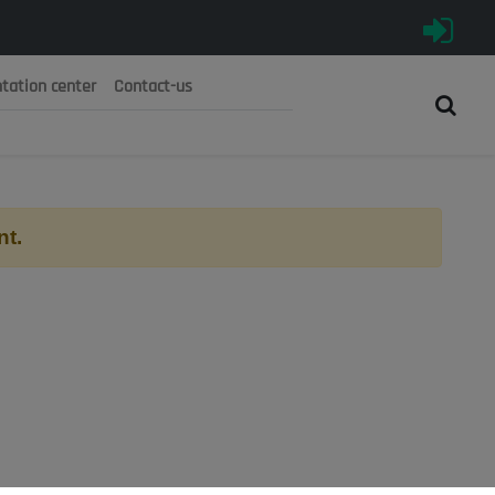
tation center
Contact-us
رية الجزائرية الديمقراطية الشعبية
 الوطني الاقتصادي والاجتماعي والبيئي
nt.