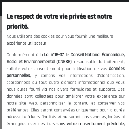
المجلس الوطني الاقتصادي الإجتماعي و
FR
البيئي
Le respect de votre vie privée est notre
priorité.
Nous utilisons des cookies pour vous fournir une meilleure
expérience utilisateur.
Nous vous prions de nous
Conformément à la
Loi n°18-07
, le
Conseil National Économique,
excuser, mais l'accès à ce
Social et Environnemental (CNESE)
, responsable du traitement,
sollicite votre consentement pour l'utilisation de vos
données
contenu est restreint.
personnelles
, y compris vos informations d'identification,
coordonnées ou tout autre élément informationnel que vous
nous aurez fourni via nos divers formulaires et supports. Ces
données sont collectées pour améliorer votre expérience sur
Le CNESE
notre site web, personnaliser le contenu et conserver vos
préférences. Elles seront conservées uniquement pour la durée
A Propos
nécessaire à leurs finalités et ne seront pas vendues, louées ni
Le président
échangées avec des tiers
sans votre consentement préalable,